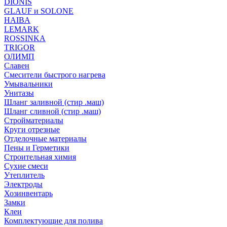
DIONIS
GLAUF и SOLONE
HAIBA
LEMARK
ROSSINKA
TRIGOR
ОЛИМП
Славен
Смесители быстрого нагрева
Умывальники
Унитазы
Шланг заливной (стир .маш)
Шланг сливной (стир .маш)
Стройматериалы
Круги отрезные
Отделочные материалы
Пены и Герметики
Строительная химия
Сухие смеси
Утеплитель
Электроды
Хозинвентарь
Замки
Клеи
Комплектующие для полива