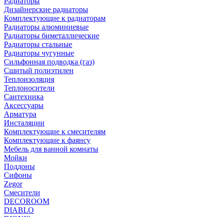
Радиаторы
Дизайнерские радиаторы
Комплектующие к радиаторам
Радиаторы алюминиевые
Радиаторы биметаллические
Радиаторы стальные
Радиаторы чугунные
Сильфонная подводка (газ)
Сшитый полиэтилен
Теплоизоляция
Теплоносители
Сантехника
Аксессуары
Арматура
Инсталяции
Комплектующие к смесителям
Комплектующие к фаянсу
Мебель для ванной комнаты
Мойки
Поддоны
Сифоны
Zegor
Смесители
DECOROOM
DIABLO