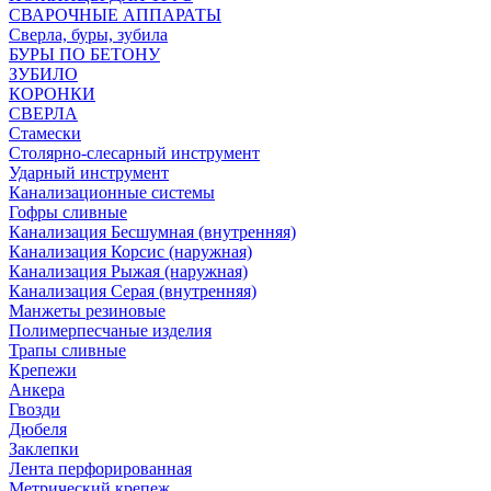
СВАРОЧНЫЕ АППАРАТЫ
Сверла, буры, зубила
БУРЫ ПО БЕТОНУ
ЗУБИЛО
КОРОНКИ
СВЕРЛА
Стамески
Столярно-слесарный инструмент
Ударный инструмент
Канализационные системы
Гофры сливные
Канализация Бесшумная (внутренняя)
Канализация Корсис (наружная)
Канализация Рыжая (наружная)
Канализация Серая (внутренняя)
Манжеты резиновые
Полимерпесчаные изделия
Трапы сливные
Крепежи
Анкера
Гвозди
Дюбеля
Заклепки
Лента перфорированная
Метрический крепеж