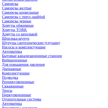
Саморезы
Саморезы желтые
Саморезы кровельные
Саморезы с пресс-шайбой
Саморезы черные
Хомуты обжимные
Хомуты TORK
Хомуты со шпилькой
Шпилька-шуруп
Шурупы сантехнические (глухари)
Насосы и комплектующие
Автоматика
Бытовые канализационные станции
Вибрационные
Для повышения давления
Дренажные
Комплектующие
Подводка
Рециркуляционные
Скважинные
Тросы
Циркуляционные
Отопительные системы
Автоматика
Регуляторы давления