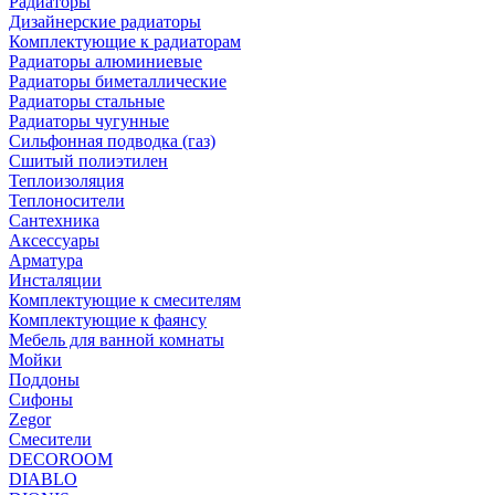
Радиаторы
Дизайнерские радиаторы
Комплектующие к радиаторам
Радиаторы алюминиевые
Радиаторы биметаллические
Радиаторы стальные
Радиаторы чугунные
Сильфонная подводка (газ)
Сшитый полиэтилен
Теплоизоляция
Теплоносители
Сантехника
Аксессуары
Арматура
Инсталяции
Комплектующие к смесителям
Комплектующие к фаянсу
Мебель для ванной комнаты
Мойки
Поддоны
Сифоны
Zegor
Смесители
DECOROOM
DIABLO