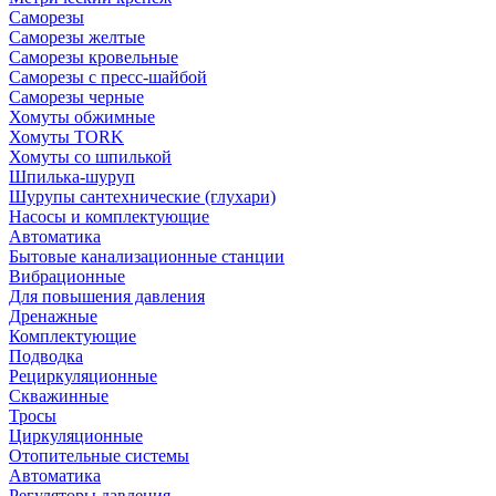
Саморезы
Саморезы желтые
Саморезы кровельные
Саморезы с пресс-шайбой
Саморезы черные
Хомуты обжимные
Хомуты TORK
Хомуты со шпилькой
Шпилька-шуруп
Шурупы сантехнические (глухари)
Насосы и комплектующие
Автоматика
Бытовые канализационные станции
Вибрационные
Для повышения давления
Дренажные
Комплектующие
Подводка
Рециркуляционные
Скважинные
Тросы
Циркуляционные
Отопительные системы
Автоматика
Регуляторы давления