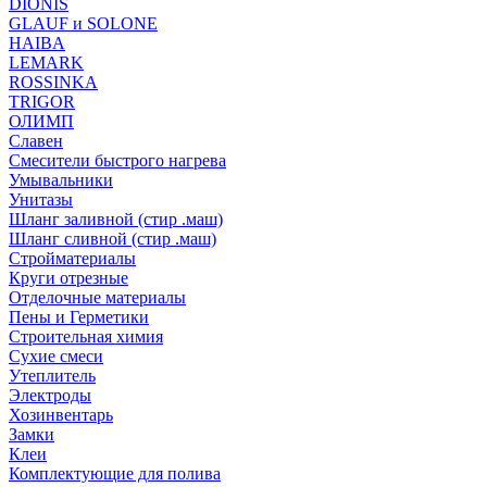
DIONIS
GLAUF и SOLONE
HAIBA
LEMARK
ROSSINKA
TRIGOR
ОЛИМП
Славен
Смесители быстрого нагрева
Умывальники
Унитазы
Шланг заливной (стир .маш)
Шланг сливной (стир .маш)
Стройматериалы
Круги отрезные
Отделочные материалы
Пены и Герметики
Строительная химия
Сухие смеси
Утеплитель
Электроды
Хозинвентарь
Замки
Клеи
Комплектующие для полива