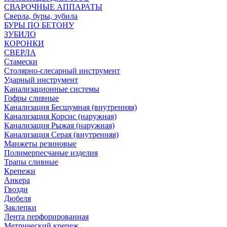
СВАРОЧНЫЕ АППАРАТЫ
Сверла, буры, зубила
БУРЫ ПО БЕТОНУ
ЗУБИЛО
КОРОНКИ
СВЕРЛА
Стамески
Столярно-слесарный инструмент
Ударный инструмент
Канализационные системы
Гофры сливные
Канализация Бесшумная (внутренняя)
Канализация Корсис (наружная)
Канализация Рыжая (наружная)
Канализация Серая (внутренняя)
Манжеты резиновые
Полимерпесчаные изделия
Трапы сливные
Крепежи
Анкера
Гвозди
Дюбеля
Заклепки
Лента перфорированная
Метрический крепеж