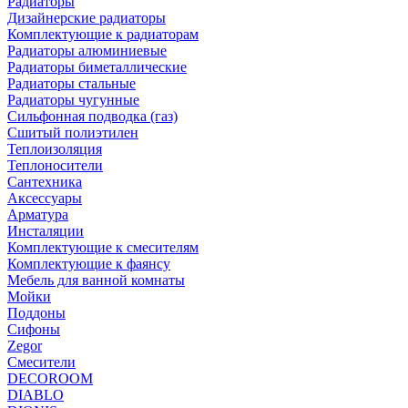
Радиаторы
Дизайнерские радиаторы
Комплектующие к радиаторам
Радиаторы алюминиевые
Радиаторы биметаллические
Радиаторы стальные
Радиаторы чугунные
Сильфонная подводка (газ)
Сшитый полиэтилен
Теплоизоляция
Теплоносители
Сантехника
Аксессуары
Арматура
Инсталяции
Комплектующие к смесителям
Комплектующие к фаянсу
Мебель для ванной комнаты
Мойки
Поддоны
Сифоны
Zegor
Смесители
DECOROOM
DIABLO