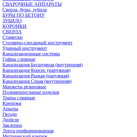
СВАРОЧНЫЕ АППАРАТЫ
Сверла, буры, зубила
БУРЫ ПО БЕТОНУ
ЗУБИЛО
КОРОНКИ
СВЕРЛА
Стамески
Столярно-слесарный инструмент
Ударный инструмент
Канализационные системы
Гофры сливные
Канализация Бесшумная (внутренняя)
Канализация Корсис (наружная)
Канализация Рыжая (наружная)
Канализация Серая (внутренняя)
Манжеты резиновые
Полимерпесчаные изделия
Трапы сливные
Крепежи
Анкера
Гвозди
Дюбеля
Заклепки
Лента перфорированная
Метрический крепеж