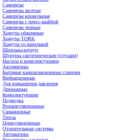
Саморезы
Саморезы желтые
Саморезы кровельные
Саморезы с пресс-шайбой
Саморезы черные
Хомуты обжимные
Хомуты TORK
Хомуты со шпилькой
Шпилька-шуруп
Шурупы сантехнические (глухари)
Насосы и комплектующие
Автоматика
Бытовые канализационные станции
Вибрационные
Для повышения давления
Дренажные
Комплектующие
Подводка
Рециркуляционные
Скважинные
Тросы
Циркуляционные
Отопительные системы
Автоматика
Регуляторы давления