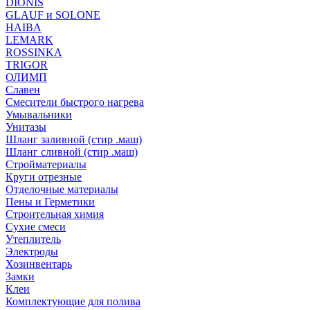
DIONIS
GLAUF и SOLONE
HAIBA
LEMARK
ROSSINKA
TRIGOR
ОЛИМП
Славен
Смесители быстрого нагрева
Умывальники
Унитазы
Шланг заливной (стир .маш)
Шланг сливной (стир .маш)
Стройматериалы
Круги отрезные
Отделочные материалы
Пены и Герметики
Строительная химия
Сухие смеси
Утеплитель
Электроды
Хозинвентарь
Замки
Клеи
Комплектующие для полива