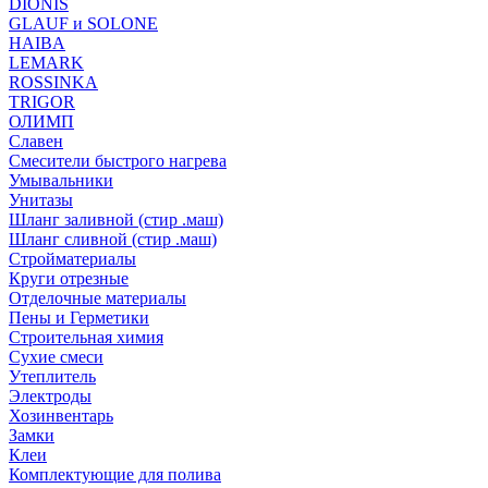
DIONIS
GLAUF и SOLONE
HAIBA
LEMARK
ROSSINKA
TRIGOR
ОЛИМП
Славен
Смесители быстрого нагрева
Умывальники
Унитазы
Шланг заливной (стир .маш)
Шланг сливной (стир .маш)
Стройматериалы
Круги отрезные
Отделочные материалы
Пены и Герметики
Строительная химия
Сухие смеси
Утеплитель
Электроды
Хозинвентарь
Замки
Клеи
Комплектующие для полива