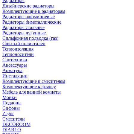
Радиаторы
Дизайнерские радиаторы
Комплектующие к радиаторам
Радиаторы алюминиевые
Радиаторы биметаллические
Радиаторы стальные
Радиаторы чугунные
Сильфонная подводка (газ)
Сшитый полиэтилен
Теплоизоляция
Теплоносители
Сантехника
Аксессуары
Арматура
Инсталяции
Комплектующие к смесителям
Комплектующие к фаянсу
Мебель для ванной комнаты
Мойки
Поддоны
Сифоны
Zegor
Смесители
DECOROOM
DIABLO