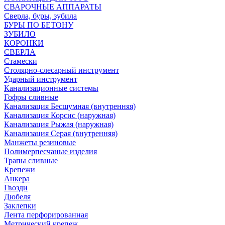
СВАРОЧНЫЕ АППАРАТЫ
Сверла, буры, зубила
БУРЫ ПО БЕТОНУ
ЗУБИЛО
КОРОНКИ
СВЕРЛА
Стамески
Столярно-слесарный инструмент
Ударный инструмент
Канализационные системы
Гофры сливные
Канализация Бесшумная (внутренняя)
Канализация Корсис (наружная)
Канализация Рыжая (наружная)
Канализация Серая (внутренняя)
Манжеты резиновые
Полимерпесчаные изделия
Трапы сливные
Крепежи
Анкера
Гвозди
Дюбеля
Заклепки
Лента перфорированная
Метрический крепеж