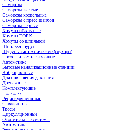
Саморезы
Саморезы желтые
Саморезы кровельные
Саморезы с пресс-шайбой
Саморезы черные
Хомуты обжимные
Хомуты TORK
Хомуты со шпилькой
Шпилька-шуруп
Шурупы сантехнические (глухари)
Насосы и комплектующие
Автоматика
Бытовые канализационные станции
Вибрационные
Для повышения давления
Дренажные
Комплектующие
Подводка
Рециркуляционные
Скважинные
Тросы
Циркуляционные
Отопительные системы
Автоматика
Регуляторы давления