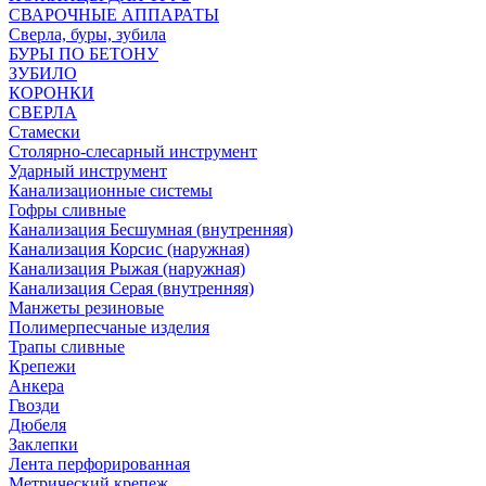
СВАРОЧНЫЕ АППАРАТЫ
Сверла, буры, зубила
БУРЫ ПО БЕТОНУ
ЗУБИЛО
КОРОНКИ
СВЕРЛА
Стамески
Столярно-слесарный инструмент
Ударный инструмент
Канализационные системы
Гофры сливные
Канализация Бесшумная (внутренняя)
Канализация Корсис (наружная)
Канализация Рыжая (наружная)
Канализация Серая (внутренняя)
Манжеты резиновые
Полимерпесчаные изделия
Трапы сливные
Крепежи
Анкера
Гвозди
Дюбеля
Заклепки
Лента перфорированная
Метрический крепеж