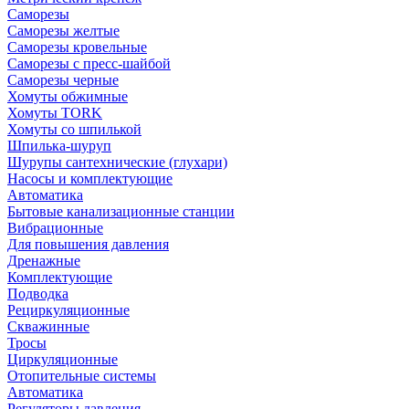
Саморезы
Саморезы желтые
Саморезы кровельные
Саморезы с пресс-шайбой
Саморезы черные
Хомуты обжимные
Хомуты TORK
Хомуты со шпилькой
Шпилька-шуруп
Шурупы сантехнические (глухари)
Насосы и комплектующие
Автоматика
Бытовые канализационные станции
Вибрационные
Для повышения давления
Дренажные
Комплектующие
Подводка
Рециркуляционные
Скважинные
Тросы
Циркуляционные
Отопительные системы
Автоматика
Регуляторы давления