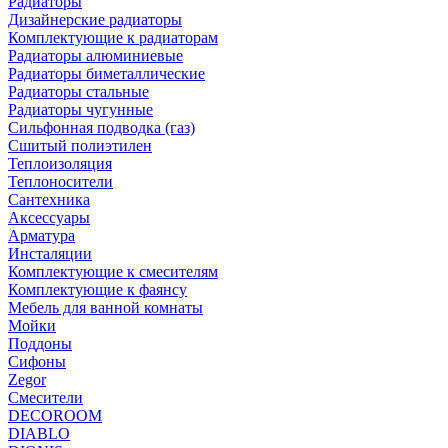
Радиаторы
Дизайнерские радиаторы
Комплектующие к радиаторам
Радиаторы алюминиевые
Радиаторы биметаллические
Радиаторы стальные
Радиаторы чугунные
Сильфонная подводка (газ)
Сшитый полиэтилен
Теплоизоляция
Теплоносители
Сантехника
Аксессуары
Арматура
Инсталяции
Комплектующие к смесителям
Комплектующие к фаянсу
Мебель для ванной комнаты
Мойки
Поддоны
Сифоны
Zegor
Смесители
DECOROOM
DIABLO