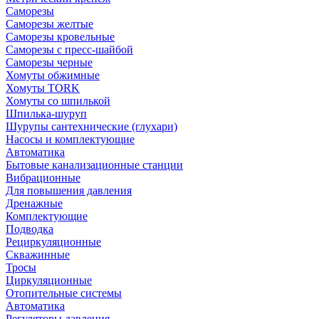
Саморезы
Саморезы желтые
Саморезы кровельные
Саморезы с пресс-шайбой
Саморезы черные
Хомуты обжимные
Хомуты TORK
Хомуты со шпилькой
Шпилька-шуруп
Шурупы сантехнические (глухари)
Насосы и комплектующие
Автоматика
Бытовые канализационные станции
Вибрационные
Для повышения давления
Дренажные
Комплектующие
Подводка
Рециркуляционные
Скважинные
Тросы
Циркуляционные
Отопительные системы
Автоматика
Регуляторы давления