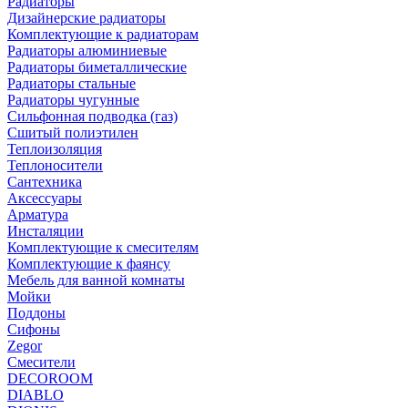
Радиаторы
Дизайнерские радиаторы
Комплектующие к радиаторам
Радиаторы алюминиевые
Радиаторы биметаллические
Радиаторы стальные
Радиаторы чугунные
Сильфонная подводка (газ)
Сшитый полиэтилен
Теплоизоляция
Теплоносители
Сантехника
Аксессуары
Арматура
Инсталяции
Комплектующие к смесителям
Комплектующие к фаянсу
Мебель для ванной комнаты
Мойки
Поддоны
Сифоны
Zegor
Смесители
DECOROOM
DIABLO