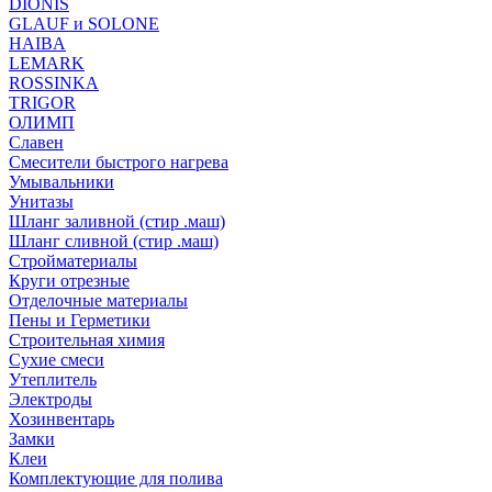
DIONIS
GLAUF и SOLONE
HAIBA
LEMARK
ROSSINKA
TRIGOR
ОЛИМП
Славен
Смесители быстрого нагрева
Умывальники
Унитазы
Шланг заливной (стир .маш)
Шланг сливной (стир .маш)
Стройматериалы
Круги отрезные
Отделочные материалы
Пены и Герметики
Строительная химия
Сухие смеси
Утеплитель
Электроды
Хозинвентарь
Замки
Клеи
Комплектующие для полива