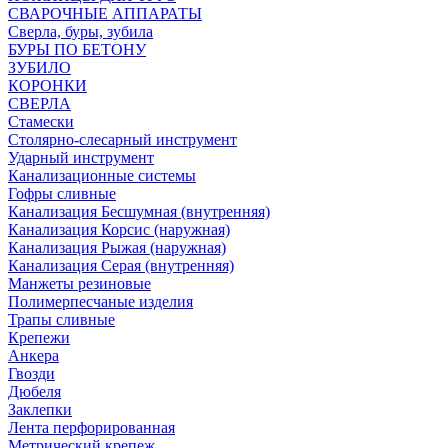
СВАРОЧНЫЕ АППАРАТЫ
Сверла, буры, зубила
БУРЫ ПО БЕТОНУ
ЗУБИЛО
КОРОНКИ
СВЕРЛА
Стамески
Столярно-слесарный инструмент
Ударный инструмент
Канализационные системы
Гофры сливные
Канализация Бесшумная (внутренняя)
Канализация Корсис (наружная)
Канализация Рыжая (наружная)
Канализация Серая (внутренняя)
Манжеты резиновые
Полимерпесчаные изделия
Трапы сливные
Крепежи
Анкера
Гвозди
Дюбеля
Заклепки
Лента перфорированная
Метрический крепеж