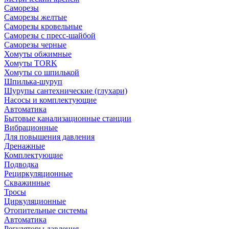
Саморезы
Саморезы желтые
Саморезы кровельные
Саморезы с пресс-шайбой
Саморезы черные
Хомуты обжимные
Хомуты TORK
Хомуты со шпилькой
Шпилька-шуруп
Шурупы сантехнические (глухари)
Насосы и комплектующие
Автоматика
Бытовые канализационные станции
Вибрационные
Для повышения давления
Дренажные
Комплектующие
Подводка
Рециркуляционные
Скважинные
Тросы
Циркуляционные
Отопительные системы
Автоматика
Регуляторы давления