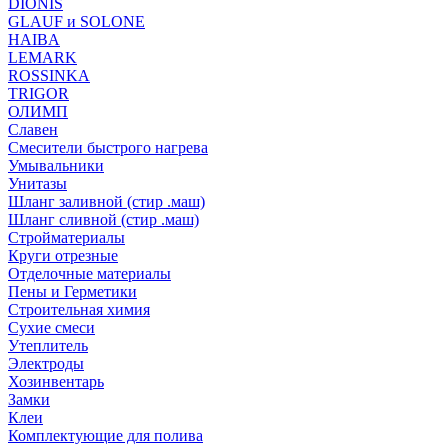
DIONIS
GLAUF и SOLONE
HAIBA
LEMARK
ROSSINKA
TRIGOR
ОЛИМП
Славен
Смесители быстрого нагрева
Умывальники
Унитазы
Шланг заливной (стир .маш)
Шланг сливной (стир .маш)
Стройматериалы
Круги отрезные
Отделочные материалы
Пены и Герметики
Строительная химия
Сухие смеси
Утеплитель
Электроды
Хозинвентарь
Замки
Клеи
Комплектующие для полива