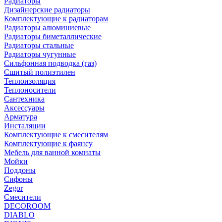
Радиаторы
Дизайнерские радиаторы
Комплектующие к радиаторам
Радиаторы алюминиевые
Радиаторы биметаллические
Радиаторы стальные
Радиаторы чугунные
Сильфонная подводка (газ)
Сшитый полиэтилен
Теплоизоляция
Теплоносители
Сантехника
Аксессуары
Арматура
Инсталяции
Комплектующие к смесителям
Комплектующие к фаянсу
Мебель для ванной комнаты
Мойки
Поддоны
Сифоны
Zegor
Смесители
DECOROOM
DIABLO