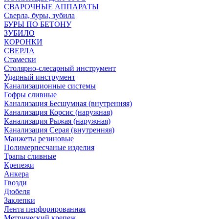
СВАРОЧНЫЕ АППАРАТЫ
Сверла, буры, зубила
БУРЫ ПО БЕТОНУ
ЗУБИЛО
КОРОНКИ
СВЕРЛА
Стамески
Столярно-слесарный инструмент
Ударный инструмент
Канализационные системы
Гофры сливные
Канализация Бесшумная (внутренняя)
Канализация Корсис (наружная)
Канализация Рыжая (наружная)
Канализация Серая (внутренняя)
Манжеты резиновые
Полимерпесчаные изделия
Трапы сливные
Крепежи
Анкера
Гвозди
Дюбеля
Заклепки
Лента перфорированная
Метрический крепеж