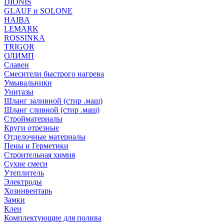
DIONIS
GLAUF и SOLONE
HAIBA
LEMARK
ROSSINKA
TRIGOR
ОЛИМП
Славен
Смесители быстрого нагрева
Умывальники
Унитазы
Шланг заливной (стир .маш)
Шланг сливной (стир .маш)
Стройматериалы
Круги отрезные
Отделочные материалы
Пены и Герметики
Строительная химия
Сухие смеси
Утеплитель
Электроды
Хозинвентарь
Замки
Клеи
Комплектующие для полива