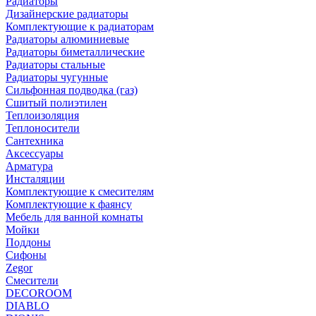
Радиаторы
Дизайнерские радиаторы
Комплектующие к радиаторам
Радиаторы алюминиевые
Радиаторы биметаллические
Радиаторы стальные
Радиаторы чугунные
Сильфонная подводка (газ)
Сшитый полиэтилен
Теплоизоляция
Теплоносители
Сантехника
Аксессуары
Арматура
Инсталяции
Комплектующие к смесителям
Комплектующие к фаянсу
Мебель для ванной комнаты
Мойки
Поддоны
Сифоны
Zegor
Смесители
DECOROOM
DIABLO