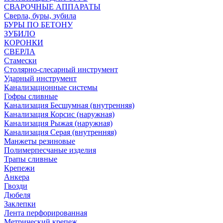
СВАРОЧНЫЕ АППАРАТЫ
Сверла, буры, зубила
БУРЫ ПО БЕТОНУ
ЗУБИЛО
КОРОНКИ
СВЕРЛА
Стамески
Столярно-слесарный инструмент
Ударный инструмент
Канализационные системы
Гофры сливные
Канализация Бесшумная (внутренняя)
Канализация Корсис (наружная)
Канализация Рыжая (наружная)
Канализация Серая (внутренняя)
Манжеты резиновые
Полимерпесчаные изделия
Трапы сливные
Крепежи
Анкера
Гвозди
Дюбеля
Заклепки
Лента перфорированная
Метрический крепеж