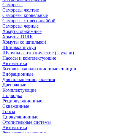
Саморезы
Саморезы желтые
Саморезы кровельные
Саморезы с пресс-шайбой
Саморезы черные
Хомуты обжимные
Хомуты TORK
Хомуты со шпилькой
Шпилька-шуруп
Шурупы сантехнические (глухари)
Насосы и комплектующие
Автоматика
Бытовые канализационные станции
Вибрационные
Для повышения давления
Дренажные
Комплектующие
Подводка
Рециркуляционные
Скважинные
Тросы
Циркуляционные
Отопительные системы
Автоматика
Регуляторы давления