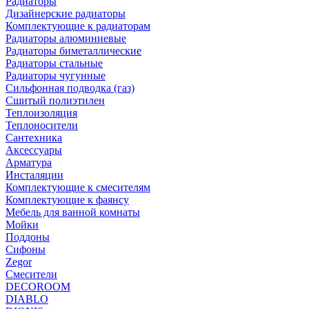
Радиаторы
Дизайнерские радиаторы
Комплектующие к радиаторам
Радиаторы алюминиевые
Радиаторы биметаллические
Радиаторы стальные
Радиаторы чугунные
Сильфонная подводка (газ)
Сшитый полиэтилен
Теплоизоляция
Теплоносители
Сантехника
Аксессуары
Арматура
Инсталяции
Комплектующие к смесителям
Комплектующие к фаянсу
Мебель для ванной комнаты
Мойки
Поддоны
Сифоны
Zegor
Смесители
DECOROOM
DIABLO