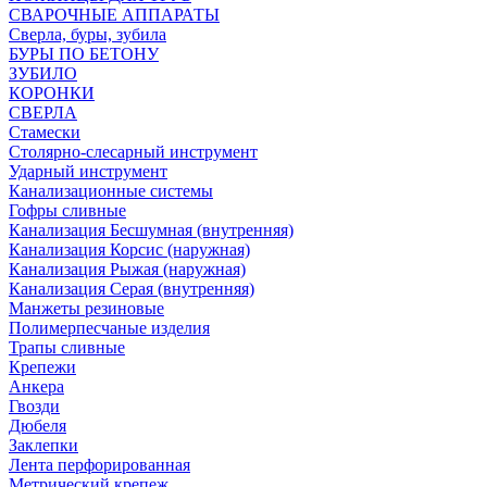
СВАРОЧНЫЕ АППАРАТЫ
Сверла, буры, зубила
БУРЫ ПО БЕТОНУ
ЗУБИЛО
КОРОНКИ
СВЕРЛА
Стамески
Столярно-слесарный инструмент
Ударный инструмент
Канализационные системы
Гофры сливные
Канализация Бесшумная (внутренняя)
Канализация Корсис (наружная)
Канализация Рыжая (наружная)
Канализация Серая (внутренняя)
Манжеты резиновые
Полимерпесчаные изделия
Трапы сливные
Крепежи
Анкера
Гвозди
Дюбеля
Заклепки
Лента перфорированная
Метрический крепеж