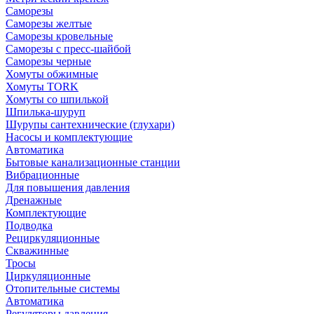
Саморезы
Саморезы желтые
Саморезы кровельные
Саморезы с пресс-шайбой
Саморезы черные
Хомуты обжимные
Хомуты TORK
Хомуты со шпилькой
Шпилька-шуруп
Шурупы сантехнические (глухари)
Насосы и комплектующие
Автоматика
Бытовые канализационные станции
Вибрационные
Для повышения давления
Дренажные
Комплектующие
Подводка
Рециркуляционные
Скважинные
Тросы
Циркуляционные
Отопительные системы
Автоматика
Регуляторы давления