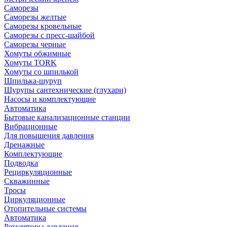
Саморезы
Саморезы желтые
Саморезы кровельные
Саморезы с пресс-шайбой
Саморезы черные
Хомуты обжимные
Хомуты TORK
Хомуты со шпилькой
Шпилька-шуруп
Шурупы сантехнические (глухари)
Насосы и комплектующие
Автоматика
Бытовые канализационные станции
Вибрационные
Для повышения давления
Дренажные
Комплектующие
Подводка
Рециркуляционные
Скважинные
Тросы
Циркуляционные
Отопительные системы
Автоматика
Регуляторы давления