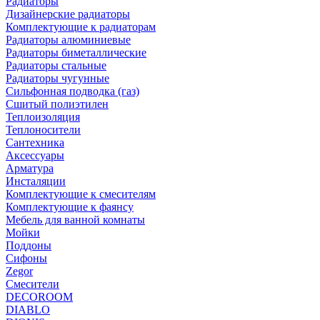
Радиаторы
Дизайнерские радиаторы
Комплектующие к радиаторам
Радиаторы алюминиевые
Радиаторы биметаллические
Радиаторы стальные
Радиаторы чугунные
Сильфонная подводка (газ)
Сшитый полиэтилен
Теплоизоляция
Теплоносители
Сантехника
Аксессуары
Арматура
Инсталяции
Комплектующие к смесителям
Комплектующие к фаянсу
Мебель для ванной комнаты
Мойки
Поддоны
Сифоны
Zegor
Смесители
DECOROOM
DIABLO