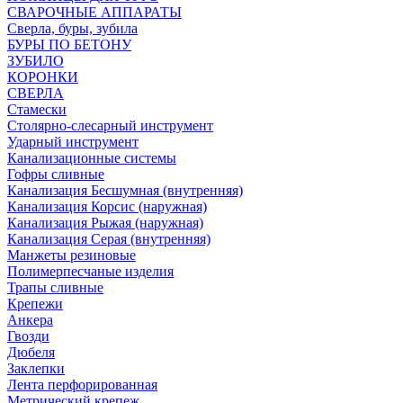
СВАРОЧНЫЕ АППАРАТЫ
Сверла, буры, зубила
БУРЫ ПО БЕТОНУ
ЗУБИЛО
КОРОНКИ
СВЕРЛА
Стамески
Столярно-слесарный инструмент
Ударный инструмент
Канализационные системы
Гофры сливные
Канализация Бесшумная (внутренняя)
Канализация Корсис (наружная)
Канализация Рыжая (наружная)
Канализация Серая (внутренняя)
Манжеты резиновые
Полимерпесчаные изделия
Трапы сливные
Крепежи
Анкера
Гвозди
Дюбеля
Заклепки
Лента перфорированная
Метрический крепеж