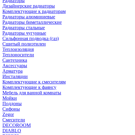
Радиаторы
Дизайнерские радиаторы
Комплектующие к радиаторам
Радиаторы алюминиевые
Радиаторы биметаллические
Радиаторы стальные
Радиаторы чугунные
Сильфонная подводка (газ)
Сшитый полиэтилен
Теплоизоляция
Теплоносители
Сантехника
Аксессуары
Арматура
Инсталяции
Комплектующие к смесителям
Комплектующие к фаянсу
Мебель для ванной комнаты
Мойки
Поддоны
Сифоны
Zegor
Смесители
DECOROOM
DIABLO