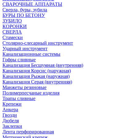
СВАРОЧНЫЕ АППАРАТЫ
Сверла, буры, зубила
БУРЫ ПО БЕТОНУ
ЗУБИЛО
КОРОНКИ
СВЕРЛА
Стамески
Столярно-слесарный инструмент
Ударный инструмент
Канализационные системы
Гофры сливные
Канализация Бесшумная (внутренняя)
Канализация Корсис (наружная)
Канализация Рыжая (наружная)
Канализация Серая (внутренняя)
Манжеты резиновые
Полимерпесчаные изделия
Трапы сливные
Крепежи
Анкера
Гвозди
Дюбеля
Заклепки
Лента перфорированная
Метрический крепеж