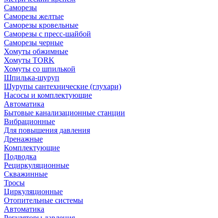
Саморезы
Саморезы желтые
Саморезы кровельные
Саморезы с пресс-шайбой
Саморезы черные
Хомуты обжимные
Хомуты TORK
Хомуты со шпилькой
Шпилька-шуруп
Шурупы сантехнические (глухари)
Насосы и комплектующие
Автоматика
Бытовые канализационные станции
Вибрационные
Для повышения давления
Дренажные
Комплектующие
Подводка
Рециркуляционные
Скважинные
Тросы
Циркуляционные
Отопительные системы
Автоматика
Регуляторы давления