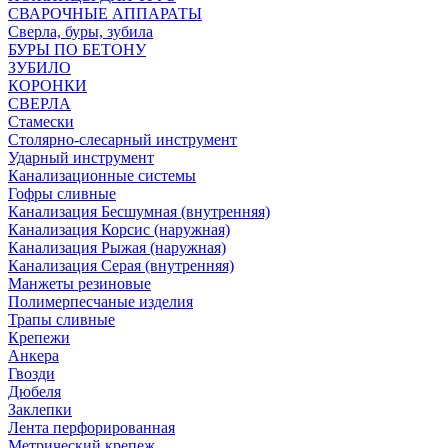
СВАРОЧНЫЕ АППАРАТЫ
Сверла, буры, зубила
БУРЫ ПО БЕТОНУ
ЗУБИЛО
КОРОНКИ
СВЕРЛА
Стамески
Столярно-слесарный инструмент
Ударный инструмент
Канализационные системы
Гофры сливные
Канализация Бесшумная (внутренняя)
Канализация Корсис (наружная)
Канализация Рыжая (наружная)
Канализация Серая (внутренняя)
Манжеты резиновые
Полимерпесчаные изделия
Трапы сливные
Крепежи
Анкера
Гвозди
Дюбеля
Заклепки
Лента перфорированная
Метрический крепеж