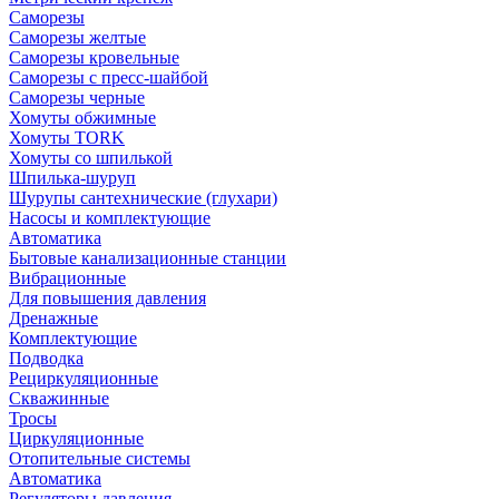
Саморезы
Саморезы желтые
Саморезы кровельные
Саморезы с пресс-шайбой
Саморезы черные
Хомуты обжимные
Хомуты TORK
Хомуты со шпилькой
Шпилька-шуруп
Шурупы сантехнические (глухари)
Насосы и комплектующие
Автоматика
Бытовые канализационные станции
Вибрационные
Для повышения давления
Дренажные
Комплектующие
Подводка
Рециркуляционные
Скважинные
Тросы
Циркуляционные
Отопительные системы
Автоматика
Регуляторы давления