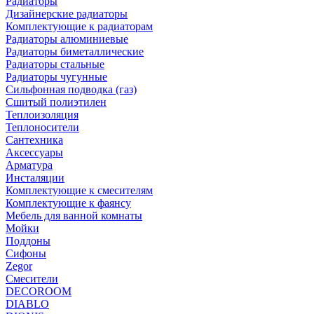
Радиаторы
Дизайнерские радиаторы
Комплектующие к радиаторам
Радиаторы алюминиевые
Радиаторы биметаллические
Радиаторы стальные
Радиаторы чугунные
Сильфонная подводка (газ)
Сшитый полиэтилен
Теплоизоляция
Теплоносители
Сантехника
Аксессуары
Арматура
Инсталяции
Комплектующие к смесителям
Комплектующие к фаянсу
Мебель для ванной комнаты
Мойки
Поддоны
Сифоны
Zegor
Смесители
DECOROOM
DIABLO