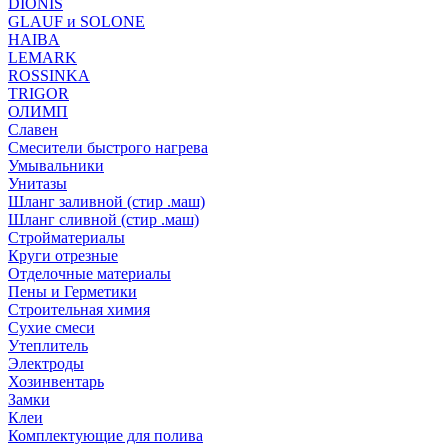
DIONIS
GLAUF и SOLONE
HAIBA
LEMARK
ROSSINKA
TRIGOR
ОЛИМП
Славен
Смесители быстрого нагрева
Умывальники
Унитазы
Шланг заливной (стир .маш)
Шланг сливной (стир .маш)
Стройматериалы
Круги отрезные
Отделочные материалы
Пены и Герметики
Строительная химия
Сухие смеси
Утеплитель
Электроды
Хозинвентарь
Замки
Клеи
Комплектующие для полива