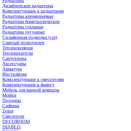
Радиаторы
Дизайнерские радиаторы
Комплектующие к радиаторам
Радиаторы алюминиевые
Радиаторы биметаллические
Радиаторы стальные
Радиаторы чугунные
Сильфонная подводка (газ)
Сшитый полиэтилен
Теплоизоляция
Теплоносители
Сантехника
Аксессуары
Арматура
Инсталяции
Комплектующие к смесителям
Комплектующие к фаянсу
Мебель для ванной комнаты
Мойки
Поддоны
Сифоны
Zegor
Смесители
DECOROOM
DIABLO