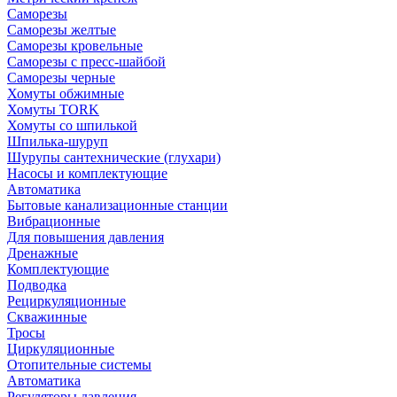
Саморезы
Саморезы желтые
Саморезы кровельные
Саморезы с пресс-шайбой
Саморезы черные
Хомуты обжимные
Хомуты TORK
Хомуты со шпилькой
Шпилька-шуруп
Шурупы сантехнические (глухари)
Насосы и комплектующие
Автоматика
Бытовые канализационные станции
Вибрационные
Для повышения давления
Дренажные
Комплектующие
Подводка
Рециркуляционные
Скважинные
Тросы
Циркуляционные
Отопительные системы
Автоматика
Регуляторы давления