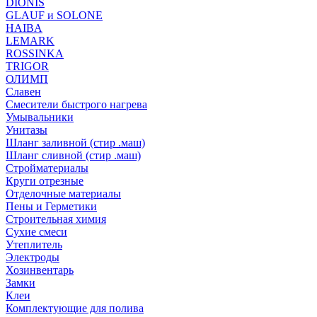
DIONIS
GLAUF и SOLONE
HAIBA
LEMARK
ROSSINKA
TRIGOR
ОЛИМП
Славен
Смесители быстрого нагрева
Умывальники
Унитазы
Шланг заливной (стир .маш)
Шланг сливной (стир .маш)
Стройматериалы
Круги отрезные
Отделочные материалы
Пены и Герметики
Строительная химия
Сухие смеси
Утеплитель
Электроды
Хозинвентарь
Замки
Клеи
Комплектующие для полива