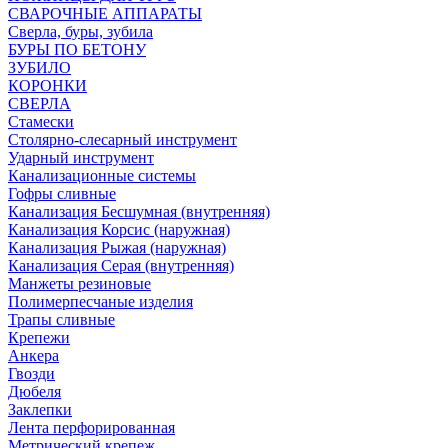
СВАРОЧНЫЕ АППАРАТЫ
Сверла, буры, зубила
БУРЫ ПО БЕТОНУ
ЗУБИЛО
КОРОНКИ
СВЕРЛА
Стамески
Столярно-слесарный инструмент
Ударный инструмент
Канализационные системы
Гофры сливные
Канализация Бесшумная (внутренняя)
Канализация Корсис (наружная)
Канализация Рыжая (наружная)
Канализация Серая (внутренняя)
Манжеты резиновые
Полимерпесчаные изделия
Трапы сливные
Крепежи
Анкера
Гвозди
Дюбеля
Заклепки
Лента перфорированная
Метрический крепеж