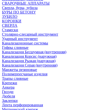
СВАРОЧНЫЕ АППАРАТЫ
Сверла, буры, зубила
БУРЫ ПО БЕТОНУ
ЗУБИЛО
КОРОНКИ
СВЕРЛА
Стамески
Столярно-слесарный инструмент
Ударный инструмент
Канализационные системы
Гофры сливные
Канализация Бесшумная (внутренняя)
Канализация Корсис (наружная)
Канализация Рыжая (наружная)
Канализация Серая (внутренняя)
Манжеты резиновые
Полимерпесчаные изделия
Трапы сливные
Крепежи
Анкера
Гвозди
Дюбеля
Заклепки
Лента перфорированная
Метрический крепеж