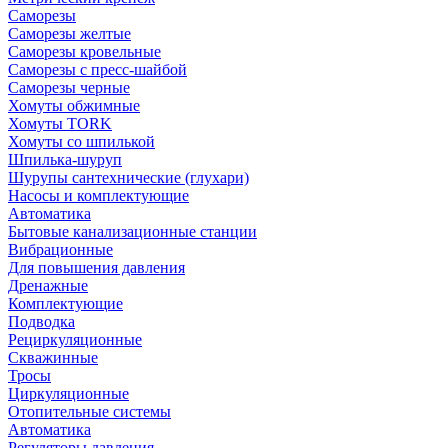
Саморезы
Саморезы желтые
Саморезы кровельные
Саморезы с пресс-шайбой
Саморезы черные
Хомуты обжимные
Хомуты TORK
Хомуты со шпилькой
Шпилька-шуруп
Шурупы сантехнические (глухари)
Насосы и комплектующие
Автоматика
Бытовые канализационные станции
Вибрационные
Для повышения давления
Дренажные
Комплектующие
Подводка
Рециркуляционные
Скважинные
Тросы
Циркуляционные
Отопительные системы
Автоматика
Регуляторы давления