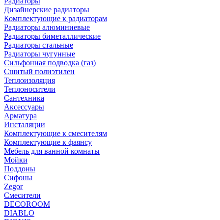
Радиаторы
Дизайнерские радиаторы
Комплектующие к радиаторам
Радиаторы алюминиевые
Радиаторы биметаллические
Радиаторы стальные
Радиаторы чугунные
Сильфонная подводка (газ)
Сшитый полиэтилен
Теплоизоляция
Теплоносители
Сантехника
Аксессуары
Арматура
Инсталяции
Комплектующие к смесителям
Комплектующие к фаянсу
Мебель для ванной комнаты
Мойки
Поддоны
Сифоны
Zegor
Смесители
DECOROOM
DIABLO