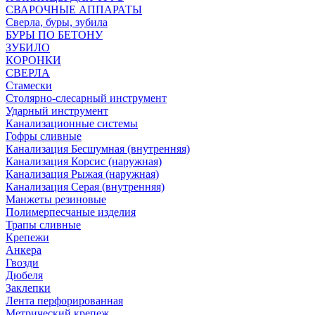
СВАРОЧНЫЕ АППАРАТЫ
Сверла, буры, зубила
БУРЫ ПО БЕТОНУ
ЗУБИЛО
КОРОНКИ
СВЕРЛА
Стамески
Столярно-слесарный инструмент
Ударный инструмент
Канализационные системы
Гофры сливные
Канализация Бесшумная (внутренняя)
Канализация Корсис (наружная)
Канализация Рыжая (наружная)
Канализация Серая (внутренняя)
Манжеты резиновые
Полимерпесчаные изделия
Трапы сливные
Крепежи
Анкера
Гвозди
Дюбеля
Заклепки
Лента перфорированная
Метрический крепеж