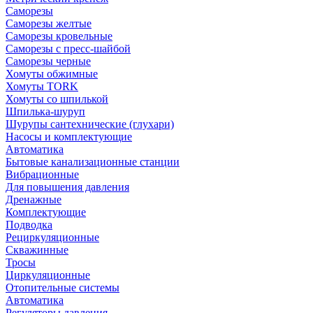
Саморезы
Саморезы желтые
Саморезы кровельные
Саморезы с пресс-шайбой
Саморезы черные
Хомуты обжимные
Хомуты TORK
Хомуты со шпилькой
Шпилька-шуруп
Шурупы сантехнические (глухари)
Насосы и комплектующие
Автоматика
Бытовые канализационные станции
Вибрационные
Для повышения давления
Дренажные
Комплектующие
Подводка
Рециркуляционные
Скважинные
Тросы
Циркуляционные
Отопительные системы
Автоматика
Регуляторы давления