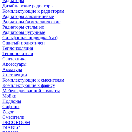
Радиаторы
Дизайнерские радиаторы
Комплектующие к радиаторам
Радиаторы алюминиевые
Радиаторы биметаллические
Радиаторы стальные
Радиаторы чугунные
Сильфонная подводка (газ)
Сшитый полиэтилен
Теплоизоляция
Теплоносители
Сантехника
Аксессуары
Арматура
Инсталяции
Комплектующие к смесителям
Комплектующие к фаянсу
Мебель для ванной комнаты
Мойки
Поддоны
Сифоны
Zegor
Смесители
DECOROOM
DIABLO