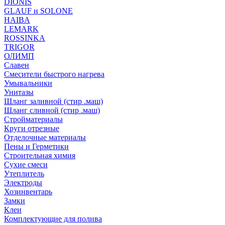
DIONIS
GLAUF и SOLONE
HAIBA
LEMARK
ROSSINKA
TRIGOR
ОЛИМП
Славен
Смесители быстрого нагрева
Умывальники
Унитазы
Шланг заливной (стир .маш)
Шланг сливной (стир .маш)
Стройматериалы
Круги отрезные
Отделочные материалы
Пены и Герметики
Строительная химия
Сухие смеси
Утеплитель
Электроды
Хозинвентарь
Замки
Клеи
Комплектующие для полива