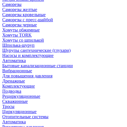
Саморезы
Саморезы желтые
Саморезы кровельные
Саморезы с пресс-шайбой
Саморезы черные
Хомуты обжимные
Хомуты TORK
Хомуты со шпилькой
Шпилька-шуруп
Шурупы сантехнические (глухари)
Насосы и комплектующие
Автоматика
Бытовые канализационные станции
Вибрационные
Для повышения давления
Дренажные
Комплектующие
Подводка
Рециркуляционные
Скважинные
Тросы
Циркуляционные
Отопительные системы
Автоматика
Регуляторы давления