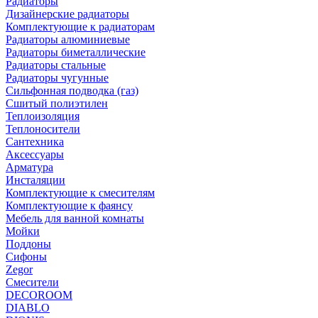
Радиаторы
Дизайнерские радиаторы
Комплектующие к радиаторам
Радиаторы алюминиевые
Радиаторы биметаллические
Радиаторы стальные
Радиаторы чугунные
Сильфонная подводка (газ)
Сшитый полиэтилен
Теплоизоляция
Теплоносители
Сантехника
Аксессуары
Арматура
Инсталяции
Комплектующие к смесителям
Комплектующие к фаянсу
Мебель для ванной комнаты
Мойки
Поддоны
Сифоны
Zegor
Смесители
DECOROOM
DIABLO