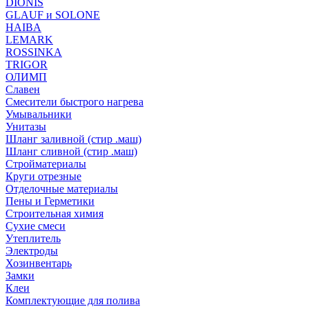
DIONIS
GLAUF и SOLONE
HAIBA
LEMARK
ROSSINKA
TRIGOR
ОЛИМП
Славен
Смесители быстрого нагрева
Умывальники
Унитазы
Шланг заливной (стир .маш)
Шланг сливной (стир .маш)
Стройматериалы
Круги отрезные
Отделочные материалы
Пены и Герметики
Строительная химия
Сухие смеси
Утеплитель
Электроды
Хозинвентарь
Замки
Клеи
Комплектующие для полива