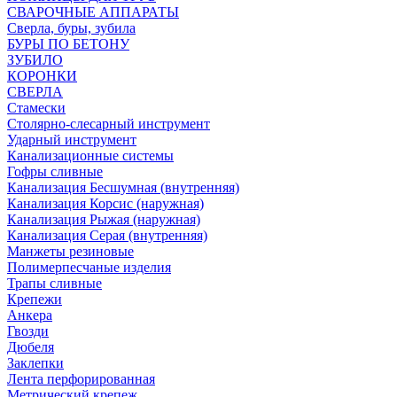
СВАРОЧНЫЕ АППАРАТЫ
Сверла, буры, зубила
БУРЫ ПО БЕТОНУ
ЗУБИЛО
КОРОНКИ
СВЕРЛА
Стамески
Столярно-слесарный инструмент
Ударный инструмент
Канализационные системы
Гофры сливные
Канализация Бесшумная (внутренняя)
Канализация Корсис (наружная)
Канализация Рыжая (наружная)
Канализация Серая (внутренняя)
Манжеты резиновые
Полимерпесчаные изделия
Трапы сливные
Крепежи
Анкера
Гвозди
Дюбеля
Заклепки
Лента перфорированная
Метрический крепеж