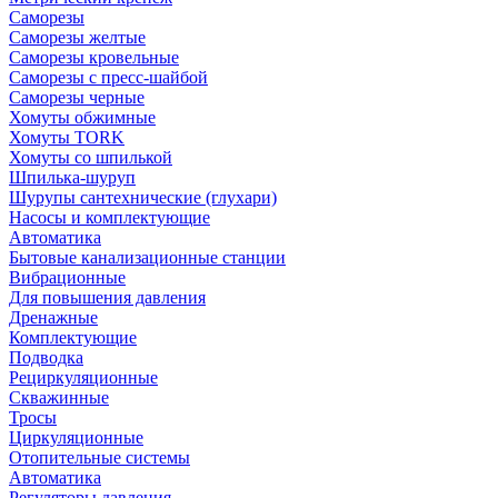
Саморезы
Саморезы желтые
Саморезы кровельные
Саморезы с пресс-шайбой
Саморезы черные
Хомуты обжимные
Хомуты TORK
Хомуты со шпилькой
Шпилька-шуруп
Шурупы сантехнические (глухари)
Насосы и комплектующие
Автоматика
Бытовые канализационные станции
Вибрационные
Для повышения давления
Дренажные
Комплектующие
Подводка
Рециркуляционные
Скважинные
Тросы
Циркуляционные
Отопительные системы
Автоматика
Регуляторы давления