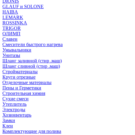
DIONIS
GLAUF и SOLONE
HAIBA
LEMARK
ROSSINKA
TRIGOR
ОЛИМП
Славен
Смесители быстрого нагрева
Умывальники
Унитазы
Шланг заливной (стир .маш)
Шланг сливной (стир .маш)
Стройматериалы
Круги отрезные
Отделочные материалы
Пены и Герметики
Строительная химия
Сухие смеси
Утеплитель
Электроды
Хозинвентарь
Замки
Клеи
Комплектующие для полива