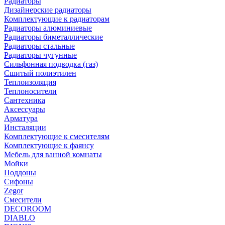
Радиаторы
Дизайнерские радиаторы
Комплектующие к радиаторам
Радиаторы алюминиевые
Радиаторы биметаллические
Радиаторы стальные
Радиаторы чугунные
Сильфонная подводка (газ)
Сшитый полиэтилен
Теплоизоляция
Теплоносители
Сантехника
Аксессуары
Арматура
Инсталяции
Комплектующие к смесителям
Комплектующие к фаянсу
Мебель для ванной комнаты
Мойки
Поддоны
Сифоны
Zegor
Смесители
DECOROOM
DIABLO