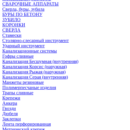
СВАРОЧНЫЕ АППАРАТЫ
Сверла, буры, зубила
БУРЫ ПО БЕТОНУ
ЗУБИЛО
КОРОНКИ
СВЕРЛА
Стамески
Столярно-слесарный инструмент
Ударный инструмент
Канализационные системы
Гофры сливные
Канализация Бесшумная (внутренняя)
Канализация Корсис (наружная)
Канализация Рыжая (наружная)
Канализация Серая (внутренняя)
Манжеты резиновые
Полимерпесчаные изделия
Трапы сливные
Крепежи
Анкера
Гвозди
Дюбеля
Заклепки
Лента перфорированная
Метрический крепеж