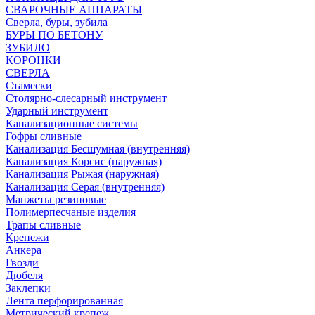
СВАРОЧНЫЕ АППАРАТЫ
Сверла, буры, зубила
БУРЫ ПО БЕТОНУ
ЗУБИЛО
КОРОНКИ
СВЕРЛА
Стамески
Столярно-слесарный инструмент
Ударный инструмент
Канализационные системы
Гофры сливные
Канализация Бесшумная (внутренняя)
Канализация Корсис (наружная)
Канализация Рыжая (наружная)
Канализация Серая (внутренняя)
Манжеты резиновые
Полимерпесчаные изделия
Трапы сливные
Крепежи
Анкера
Гвозди
Дюбеля
Заклепки
Лента перфорированная
Метрический крепеж