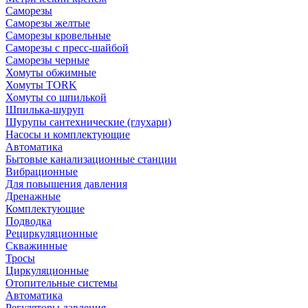
Саморезы
Саморезы желтые
Саморезы кровельные
Саморезы с пресс-шайбой
Саморезы черные
Хомуты обжимные
Хомуты TORK
Хомуты со шпилькой
Шпилька-шуруп
Шурупы сантехнические (глухари)
Насосы и комплектующие
Автоматика
Бытовые канализационные станции
Вибрационные
Для повышения давления
Дренажные
Комплектующие
Подводка
Рециркуляционные
Скважинные
Тросы
Циркуляционные
Отопительные системы
Автоматика
Регуляторы давления