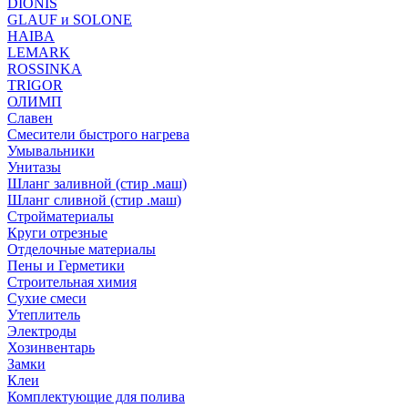
DIONIS
GLAUF и SOLONE
HAIBA
LEMARK
ROSSINKA
TRIGOR
ОЛИМП
Славен
Смесители быстрого нагрева
Умывальники
Унитазы
Шланг заливной (стир .маш)
Шланг сливной (стир .маш)
Стройматериалы
Круги отрезные
Отделочные материалы
Пены и Герметики
Строительная химия
Сухие смеси
Утеплитель
Электроды
Хозинвентарь
Замки
Клеи
Комплектующие для полива