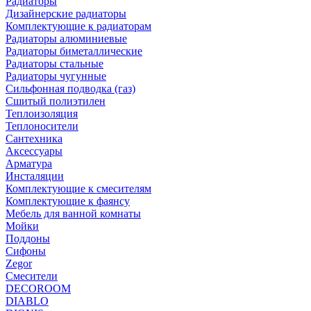
Радиаторы
Дизайнерские радиаторы
Комплектующие к радиаторам
Радиаторы алюминиевые
Радиаторы биметаллические
Радиаторы стальные
Радиаторы чугунные
Сильфонная подводка (газ)
Сшитый полиэтилен
Теплоизоляция
Теплоносители
Сантехника
Аксессуары
Арматура
Инсталяции
Комплектующие к смесителям
Комплектующие к фаянсу
Мебель для ванной комнаты
Мойки
Поддоны
Сифоны
Zegor
Смесители
DECOROOM
DIABLO