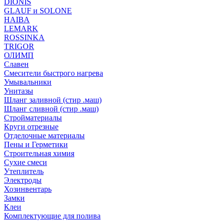
DIONIS
GLAUF и SOLONE
HAIBA
LEMARK
ROSSINKA
TRIGOR
ОЛИМП
Славен
Смесители быстрого нагрева
Умывальники
Унитазы
Шланг заливной (стир .маш)
Шланг сливной (стир .маш)
Стройматериалы
Круги отрезные
Отделочные материалы
Пены и Герметики
Строительная химия
Сухие смеси
Утеплитель
Электроды
Хозинвентарь
Замки
Клеи
Комплектующие для полива