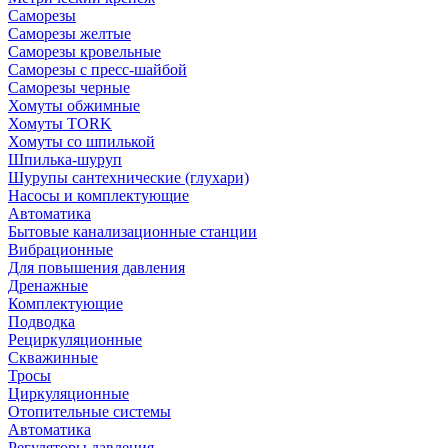
Саморезы
Саморезы желтые
Саморезы кровельные
Саморезы с пресс-шайбой
Саморезы черные
Хомуты обжимные
Хомуты TORK
Хомуты со шпилькой
Шпилька-шуруп
Шурупы сантехнические (глухари)
Насосы и комплектующие
Автоматика
Бытовые канализационные станции
Вибрационные
Для повышения давления
Дренажные
Комплектующие
Подводка
Рециркуляционные
Скважинные
Тросы
Циркуляционные
Отопительные системы
Автоматика
Регуляторы давления