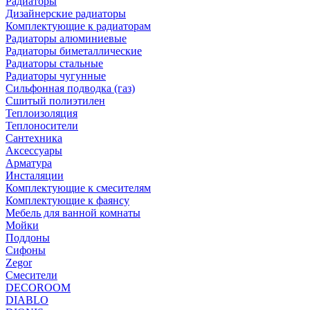
Радиаторы
Дизайнерские радиаторы
Комплектующие к радиаторам
Радиаторы алюминиевые
Радиаторы биметаллические
Радиаторы стальные
Радиаторы чугунные
Сильфонная подводка (газ)
Сшитый полиэтилен
Теплоизоляция
Теплоносители
Сантехника
Аксессуары
Арматура
Инсталяции
Комплектующие к смесителям
Комплектующие к фаянсу
Мебель для ванной комнаты
Мойки
Поддоны
Сифоны
Zegor
Смесители
DECOROOM
DIABLO