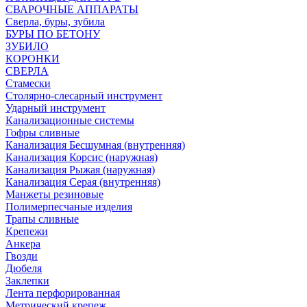
СВАРОЧНЫЕ АППАРАТЫ
Сверла, буры, зубила
БУРЫ ПО БЕТОНУ
ЗУБИЛО
КОРОНКИ
СВЕРЛА
Стамески
Столярно-слесарный инструмент
Ударный инструмент
Канализационные системы
Гофры сливные
Канализация Бесшумная (внутренняя)
Канализация Корсис (наружная)
Канализация Рыжая (наружная)
Канализация Серая (внутренняя)
Манжеты резиновые
Полимерпесчаные изделия
Трапы сливные
Крепежи
Анкера
Гвозди
Дюбеля
Заклепки
Лента перфорированная
Метрический крепеж