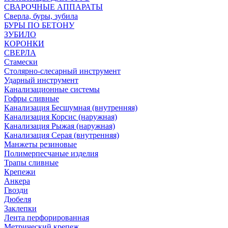
СВАРОЧНЫЕ АППАРАТЫ
Сверла, буры, зубила
БУРЫ ПО БЕТОНУ
ЗУБИЛО
КОРОНКИ
СВЕРЛА
Стамески
Столярно-слесарный инструмент
Ударный инструмент
Канализационные системы
Гофры сливные
Канализация Бесшумная (внутренняя)
Канализация Корсис (наружная)
Канализация Рыжая (наружная)
Канализация Серая (внутренняя)
Манжеты резиновые
Полимерпесчаные изделия
Трапы сливные
Крепежи
Анкера
Гвозди
Дюбеля
Заклепки
Лента перфорированная
Метрический крепеж