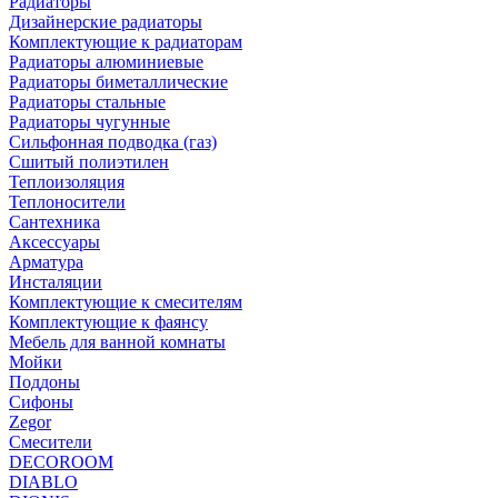
Радиаторы
Дизайнерские радиаторы
Комплектующие к радиаторам
Радиаторы алюминиевые
Радиаторы биметаллические
Радиаторы стальные
Радиаторы чугунные
Сильфонная подводка (газ)
Сшитый полиэтилен
Теплоизоляция
Теплоносители
Сантехника
Аксессуары
Арматура
Инсталяции
Комплектующие к смесителям
Комплектующие к фаянсу
Мебель для ванной комнаты
Мойки
Поддоны
Сифоны
Zegor
Смесители
DECOROOM
DIABLO