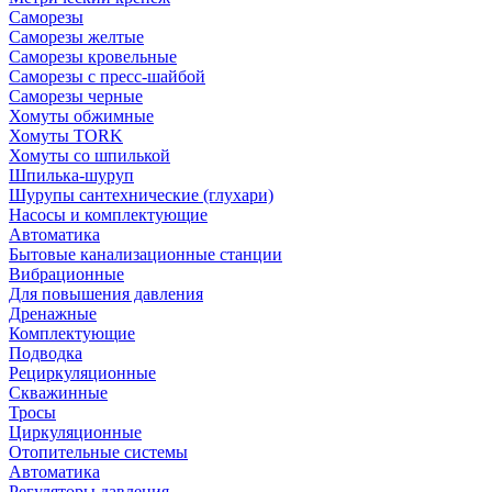
Саморезы
Саморезы желтые
Саморезы кровельные
Саморезы с пресс-шайбой
Саморезы черные
Хомуты обжимные
Хомуты TORK
Хомуты со шпилькой
Шпилька-шуруп
Шурупы сантехнические (глухари)
Насосы и комплектующие
Автоматика
Бытовые канализационные станции
Вибрационные
Для повышения давления
Дренажные
Комплектующие
Подводка
Рециркуляционные
Скважинные
Тросы
Циркуляционные
Отопительные системы
Автоматика
Регуляторы давления