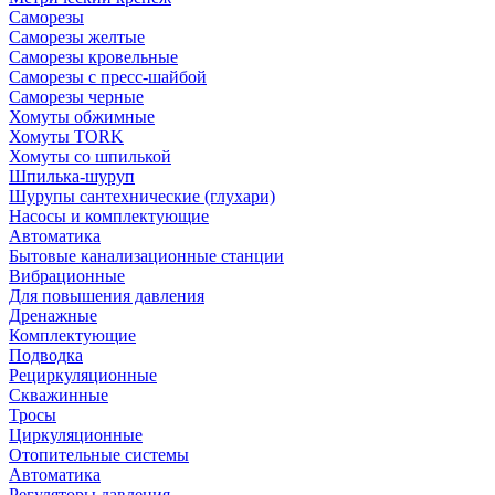
Саморезы
Саморезы желтые
Саморезы кровельные
Саморезы с пресс-шайбой
Саморезы черные
Хомуты обжимные
Хомуты TORK
Хомуты со шпилькой
Шпилька-шуруп
Шурупы сантехнические (глухари)
Насосы и комплектующие
Автоматика
Бытовые канализационные станции
Вибрационные
Для повышения давления
Дренажные
Комплектующие
Подводка
Рециркуляционные
Скважинные
Тросы
Циркуляционные
Отопительные системы
Автоматика
Регуляторы давления