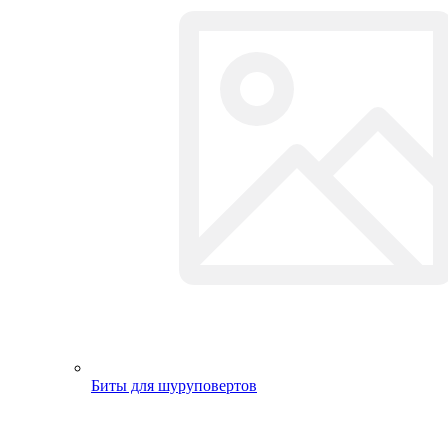
Газ. элек. и свар. оборудование
Измерительный, разметочный инструмент
Малярный, штукатурный инструмент
Отвертки