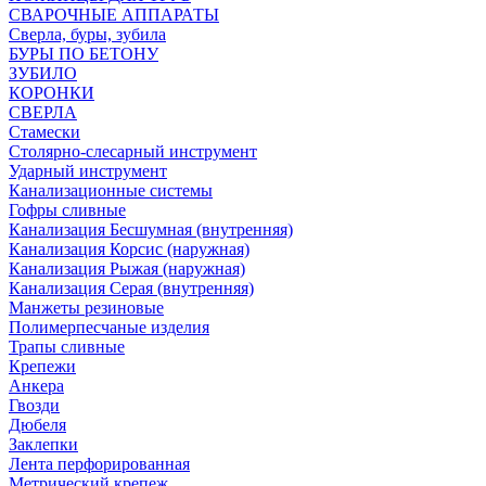
СВАРОЧНЫЕ АППАРАТЫ
Сверла, буры, зубила
БУРЫ ПО БЕТОНУ
ЗУБИЛО
КОРОНКИ
СВЕРЛА
Стамески
Столярно-слесарный инструмент
Ударный инструмент
Канализационные системы
Гофры сливные
Канализация Бесшумная (внутренняя)
Канализация Корсис (наружная)
Канализация Рыжая (наружная)
Канализация Серая (внутренняя)
Манжеты резиновые
Полимерпесчаные изделия
Трапы сливные
Крепежи
Анкера
Гвозди
Дюбеля
Заклепки
Лента перфорированная
Метрический крепеж