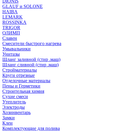
DIONIS
GLAUF и SOLONE
HAIBA
LEMARK
ROSSINKA
TRIGOR
ОЛИМП
Славен
Смесители быстрого нагрева
Умывальники
Унитазы
Шланг заливной (стир .маш)
Шланг сливной (стир .маш)
Стройматериалы
Круги отрезные
Отделочные материалы
Пены и Герметики
Строительная химия
Сухие смеси
Утеплитель
Электроды
Хозинвентарь
Замки
Клеи
Комплектующие для полива