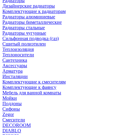
Радиаторы
Дизайнерские радиаторы
Комплектующие к радиаторам
Радиаторы алюминиевые
Радиаторы биметаллические
Радиаторы стальные
Радиаторы чугунные
Сильфонная подводка (газ)
Сшитый полиэтилен
Теплоизоляция
Теплоносители
Сантехника
Аксессуары
Арматура
Инсталяции
Комплектующие к смесителям
Комплектующие к фаянсу
Мебель для ванной комнаты
Мойки
Поддоны
Сифоны
Zegor
Смесители
DECOROOM
DIABLO