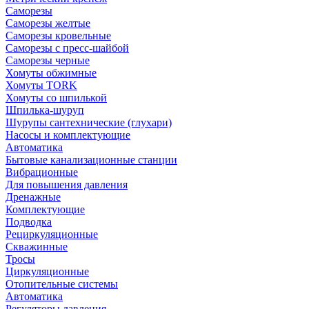
Саморезы
Саморезы желтые
Саморезы кровельные
Саморезы с пресс-шайбой
Саморезы черные
Хомуты обжимные
Хомуты TORK
Хомуты со шпилькой
Шпилька-шуруп
Шурупы сантехнические (глухари)
Насосы и комплектующие
Автоматика
Бытовые канализационные станции
Вибрационные
Для повышения давления
Дренажные
Комплектующие
Подводка
Рециркуляционные
Скважинные
Тросы
Циркуляционные
Отопительные системы
Автоматика
Регуляторы давления