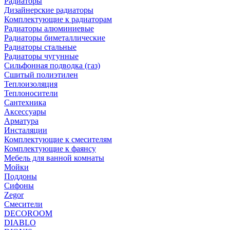
Радиаторы
Дизайнерские радиаторы
Комплектующие к радиаторам
Радиаторы алюминиевые
Радиаторы биметаллические
Радиаторы стальные
Радиаторы чугунные
Сильфонная подводка (газ)
Сшитый полиэтилен
Теплоизоляция
Теплоносители
Сантехника
Аксессуары
Арматура
Инсталяции
Комплектующие к смесителям
Комплектующие к фаянсу
Мебель для ванной комнаты
Мойки
Поддоны
Сифоны
Zegor
Смесители
DECOROOM
DIABLO