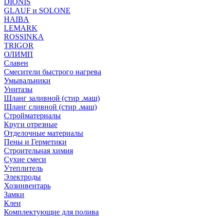
DIONIS
GLAUF и SOLONE
HAIBA
LEMARK
ROSSINKA
TRIGOR
ОЛИМП
Славен
Смесители быстрого нагрева
Умывальники
Унитазы
Шланг заливной (стир .маш)
Шланг сливной (стир .маш)
Стройматериалы
Круги отрезные
Отделочные материалы
Пены и Герметики
Строительная химия
Сухие смеси
Утеплитель
Электроды
Хозинвентарь
Замки
Клеи
Комплектующие для полива