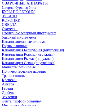
СВАРОЧНЫЕ АППАРАТЫ
Сверла, буры, зубила
БУРЫ ПО БЕТОНУ
ЗУБИЛО
КОРОНКИ
СВЕРЛА
Стамески
Столярно-слесарный инструмент
Ударный инструмент
Канализационные системы
Гофры сливные
Канализация Бесшумная (внутренняя)
Канализация Корсис (наружная)
Канализация Рыжая (наружная)
Канализация Серая (внутренняя)
Манжеты резиновые
Полимерпесчаные изделия
Трапы сливные
Крепежи
Анкера
Гвозди
Дюбеля
Заклепки
Лента перфорированная
Метрический крепеж