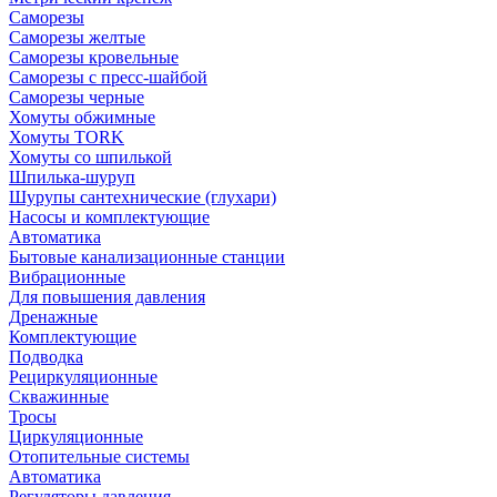
Саморезы
Саморезы желтые
Саморезы кровельные
Саморезы с пресс-шайбой
Саморезы черные
Хомуты обжимные
Хомуты TORK
Хомуты со шпилькой
Шпилька-шуруп
Шурупы сантехнические (глухари)
Насосы и комплектующие
Автоматика
Бытовые канализационные станции
Вибрационные
Для повышения давления
Дренажные
Комплектующие
Подводка
Рециркуляционные
Скважинные
Тросы
Циркуляционные
Отопительные системы
Автоматика
Регуляторы давления