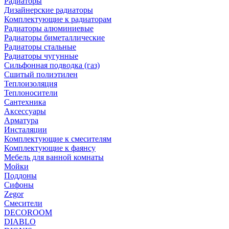
Радиаторы
Дизайнерские радиаторы
Комплектующие к радиаторам
Радиаторы алюминиевые
Радиаторы биметаллические
Радиаторы стальные
Радиаторы чугунные
Сильфонная подводка (газ)
Сшитый полиэтилен
Теплоизоляция
Теплоносители
Сантехника
Аксессуары
Арматура
Инсталяции
Комплектующие к смесителям
Комплектующие к фаянсу
Мебель для ванной комнаты
Мойки
Поддоны
Сифоны
Zegor
Смесители
DECOROOM
DIABLO