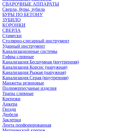
СВАРОЧНЫЕ АППАРАТЫ
Сверла, буры, зубила
БУРЫ ПО БЕТОНУ
ЗУБИЛО
КОРОНКИ
СВЕРЛА
Стамески
Столярно-слесарный инструмент
Ударный инструмент
Канализационные системы
Гофры сливные
Канализация Бесшумная (внутренняя)
Канализация Корсис (наружная)
Канализация Рыжая (наружная)
Канализация Серая (внутренняя)
Манжеты резиновые
Полимерпесчаные изделия
Трапы сливные
Крепежи
Анкера
Гвозди
Дюбеля
Заклепки
Лента перфорированная
Метрический крепеж