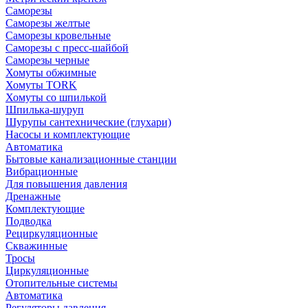
Саморезы
Саморезы желтые
Саморезы кровельные
Саморезы с пресс-шайбой
Саморезы черные
Хомуты обжимные
Хомуты TORK
Хомуты со шпилькой
Шпилька-шуруп
Шурупы сантехнические (глухари)
Насосы и комплектующие
Автоматика
Бытовые канализационные станции
Вибрационные
Для повышения давления
Дренажные
Комплектующие
Подводка
Рециркуляционные
Скважинные
Тросы
Циркуляционные
Отопительные системы
Автоматика
Регуляторы давления