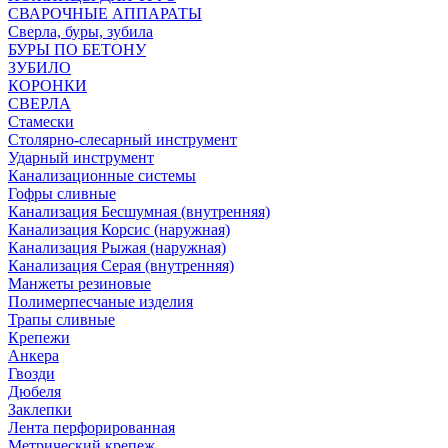
СВАРОЧНЫЕ АППАРАТЫ
Сверла, буры, зубила
БУРЫ ПО БЕТОНУ
ЗУБИЛО
КОРОНКИ
СВЕРЛА
Стамески
Столярно-слесарный инструмент
Ударный инструмент
Канализационные системы
Гофры сливные
Канализация Бесшумная (внутренняя)
Канализация Корсис (наружная)
Канализация Рыжая (наружная)
Канализация Серая (внутренняя)
Манжеты резиновые
Полимерпесчаные изделия
Трапы сливные
Крепежи
Анкера
Гвозди
Дюбеля
Заклепки
Лента перфорированная
Метрический крепеж