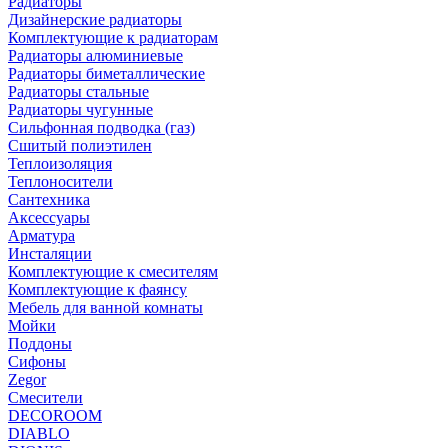
Радиаторы
Дизайнерские радиаторы
Комплектующие к радиаторам
Радиаторы алюминиевые
Радиаторы биметаллические
Радиаторы стальные
Радиаторы чугунные
Сильфонная подводка (газ)
Сшитый полиэтилен
Теплоизоляция
Теплоносители
Сантехника
Аксессуары
Арматура
Инсталяции
Комплектующие к смесителям
Комплектующие к фаянсу
Мебель для ванной комнаты
Мойки
Поддоны
Сифоны
Zegor
Смесители
DECOROOM
DIABLO