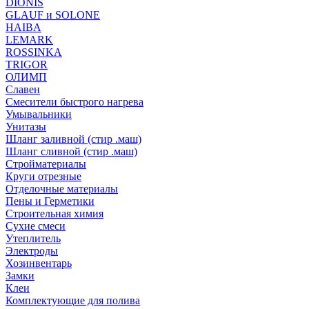
DIONIS
GLAUF и SOLONE
HAIBA
LEMARK
ROSSINKA
TRIGOR
ОЛИМП
Славен
Смесители быстрого нагрева
Умывальники
Унитазы
Шланг заливной (стир .маш)
Шланг сливной (стир .маш)
Стройматериалы
Круги отрезные
Отделочные материалы
Пены и Герметики
Строительная химия
Сухие смеси
Утеплитель
Электроды
Хозинвентарь
Замки
Клеи
Комплектующие для полива