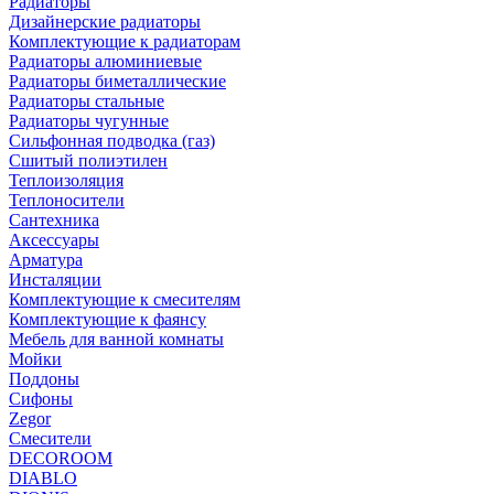
Радиаторы
Дизайнерские радиаторы
Комплектующие к радиаторам
Радиаторы алюминиевые
Радиаторы биметаллические
Радиаторы стальные
Радиаторы чугунные
Сильфонная подводка (газ)
Сшитый полиэтилен
Теплоизоляция
Теплоносители
Сантехника
Аксессуары
Арматура
Инсталяции
Комплектующие к смесителям
Комплектующие к фаянсу
Мебель для ванной комнаты
Мойки
Поддоны
Сифоны
Zegor
Смесители
DECOROOM
DIABLO