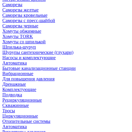
Саморезы
Саморезы желтые
Саморезы кровельные
Саморезы с пресс-шайбой
Саморезы черные
Хомуты обжимные
Хомуты TORK
Хомуты со шпилькой
Шпилька-шуруп
Шурупы сантехнические (глухари)
Насосы и комплектующие
Автоматика
Бытовые канализационные станции
Вибрационные
Для повышения давления
Дренажные
Комплектующие
Подводка
Рециркуляционные
Скважинные
Тросы
Циркуляционные
Отопительные системы
Автоматика
Регуляторы давления