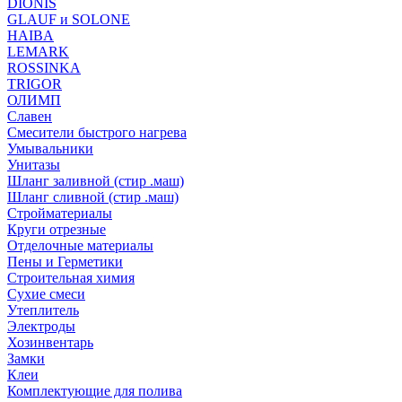
DIONIS
GLAUF и SOLONE
HAIBA
LEMARK
ROSSINKA
TRIGOR
ОЛИМП
Славен
Смесители быстрого нагрева
Умывальники
Унитазы
Шланг заливной (стир .маш)
Шланг сливной (стир .маш)
Стройматериалы
Круги отрезные
Отделочные материалы
Пены и Герметики
Строительная химия
Сухие смеси
Утеплитель
Электроды
Хозинвентарь
Замки
Клеи
Комплектующие для полива