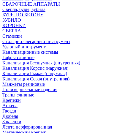
СВАРОЧНЫЕ АППАРАТЫ
Сверла, буры, зубила
БУРЫ ПО БЕТОНУ
ЗУБИЛО
КОРОНКИ
СВЕРЛА
Стамески
Столярно-слесарный инструмент
Ударный инструмент
Канализационные системы
Гофры сливные
Канализация Бесшумная (внутренняя)
Канализация Корсис (наружная)
Канализация Рыжая (наружная)
Канализация Серая (внутренняя)
Манжеты резиновые
Полимерпесчаные изделия
Трапы сливные
Крепежи
Анкера
Гвозди
Дюбеля
Заклепки
Лента перфорированная
Метрический крепеж