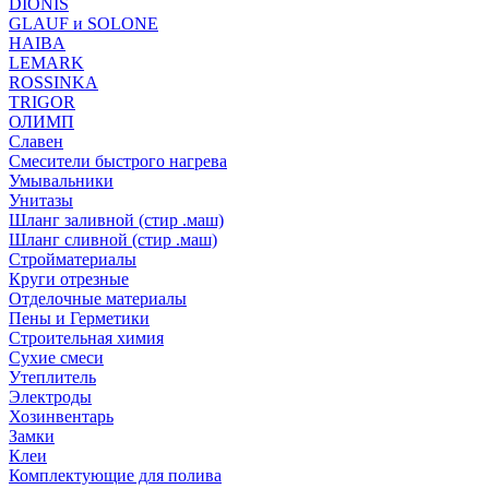
DIONIS
GLAUF и SOLONE
HAIBA
LEMARK
ROSSINKA
TRIGOR
ОЛИМП
Славен
Смесители быстрого нагрева
Умывальники
Унитазы
Шланг заливной (стир .маш)
Шланг сливной (стир .маш)
Стройматериалы
Круги отрезные
Отделочные материалы
Пены и Герметики
Строительная химия
Сухие смеси
Утеплитель
Электроды
Хозинвентарь
Замки
Клеи
Комплектующие для полива