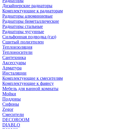
Радиаторы
Дизайнерские радиаторы
Комплектующие к радиаторам
Радиаторы алюминиевые
Радиаторы биметаллические
Радиаторы стальные
Радиаторы чугунные
Сильфонная подводка (газ)
Сшитый полиэтилен
Теплоизоляция
Теплоносители
Сантехника
Аксессуары
Арматура
Инсталяции
Комплектующие к смесителям
Комплектующие к фаянсу
Мебель для ванной комнаты
Мойки
Поддоны
Сифоны
Zegor
Смесители
DECOROOM
DIABLO