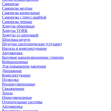
Саморезы
Саморезы желтые
Саморезы кровельные
Саморезы с пресс-шайбой
Саморезы черные
Хомуты обжимные
Хомуты TORK
Хомуты со шпилькой
Шпилька-шуруп
Шурупы сантехнические (глухари)
Насосы и комплектующие
Автоматика
Бытовые канализационные станции
Вибрационные
Для повышения давления
Дренажные
Комплектующие
Подводка
Рециркуляционные
Скважинные
Тросы
Циркуляционные
Отопительные системы
Автоматика
Регуляторы давления