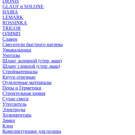
DIONIS
GLAUF и SOLONE
HAIBA
LEMARK
ROSSINKA
TRIGOR
ОЛИМП
Славен
Смесители быстрого нагрева
Умывальники
Унитазы
Шланг заливной (стир .маш)
Шланг сливной (стир .маш)
Стройматериалы
Круги отрезные
Отделочные материалы
Пены и Герметики
Строительная химия
Сухие смеси
Утеплитель
Электроды
Хозинвентарь
Замки
Клеи
Комплектующие для полива