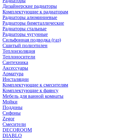
Радиаторы
Дизайнерские радиаторы
Комплектующие к радиаторам
Радиаторы алюминиевые
Радиаторы биметаллические
Радиаторы стальные
Радиаторы чугунные
Сильфонная подводка (газ)
Сшитый полиэтилен
Теплоизоляция
Теплоносители
Сантехника
Аксессуары
Арматура
Инсталяции
Комплектующие к смесителям
Комплектующие к фаянсу
Мебель для ванной комнаты
Мойки
Поддоны
Сифоны
Zegor
Смесители
DECOROOM
DIABLO