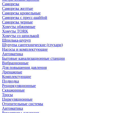
Саморезы
Саморезы желтые
Саморезы кровельные
Саморезы с пресс-шайбой
Саморезы черные
Хомуты обжимные
Хомуты TORK
Хомуты со шпилькой
Шпилька-шуруп
Шурупы сантехнические (глухари)
Насосы и комплектующие
Автоматика
Бытовые канализационные станции
Вибрационные
Для повышения давления
Дренажные
Комплектующие
Подводка
Рециркуляционные
Скважинные
Тросы
Циркуляционные
Отопительные системы
Автоматика
Регуляторы давления