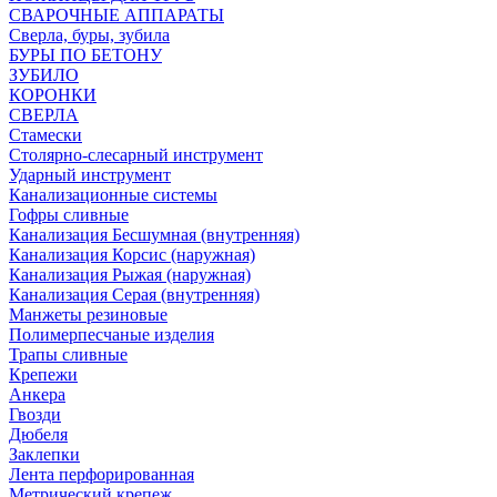
СВАРОЧНЫЕ АППАРАТЫ
Сверла, буры, зубила
БУРЫ ПО БЕТОНУ
ЗУБИЛО
КОРОНКИ
СВЕРЛА
Стамески
Столярно-слесарный инструмент
Ударный инструмент
Канализационные системы
Гофры сливные
Канализация Бесшумная (внутренняя)
Канализация Корсис (наружная)
Канализация Рыжая (наружная)
Канализация Серая (внутренняя)
Манжеты резиновые
Полимерпесчаные изделия
Трапы сливные
Крепежи
Анкера
Гвозди
Дюбеля
Заклепки
Лента перфорированная
Метрический крепеж