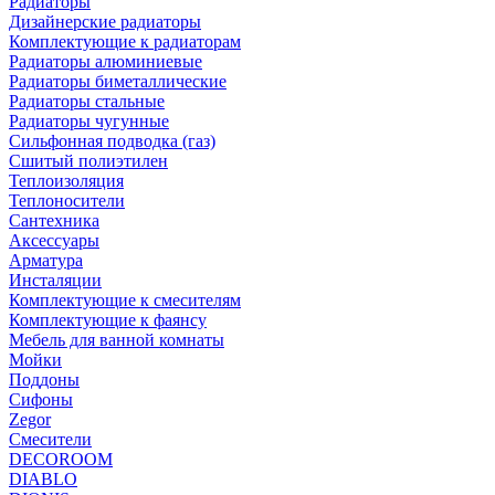
Радиаторы
Дизайнерские радиаторы
Комплектующие к радиаторам
Радиаторы алюминиевые
Радиаторы биметаллические
Радиаторы стальные
Радиаторы чугунные
Сильфонная подводка (газ)
Сшитый полиэтилен
Теплоизоляция
Теплоносители
Сантехника
Аксессуары
Арматура
Инсталяции
Комплектующие к смесителям
Комплектующие к фаянсу
Мебель для ванной комнаты
Мойки
Поддоны
Сифоны
Zegor
Смесители
DECOROOM
DIABLO