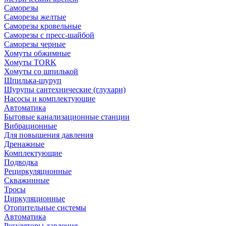
Саморезы
Саморезы желтые
Саморезы кровельные
Саморезы с пресс-шайбой
Саморезы черные
Хомуты обжимные
Хомуты TORK
Хомуты со шпилькой
Шпилька-шуруп
Шурупы сантехнические (глухари)
Насосы и комплектующие
Автоматика
Бытовые канализационные станции
Вибрационные
Для повышения давления
Дренажные
Комплектующие
Подводка
Рециркуляционные
Скважинные
Тросы
Циркуляционные
Отопительные системы
Автоматика
Регуляторы давления