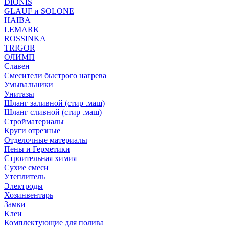
DIONIS
GLAUF и SOLONE
HAIBA
LEMARK
ROSSINKA
TRIGOR
ОЛИМП
Славен
Смесители быстрого нагрева
Умывальники
Унитазы
Шланг заливной (стир .маш)
Шланг сливной (стир .маш)
Стройматериалы
Круги отрезные
Отделочные материалы
Пены и Герметики
Строительная химия
Сухие смеси
Утеплитель
Электроды
Хозинвентарь
Замки
Клеи
Комплектующие для полива