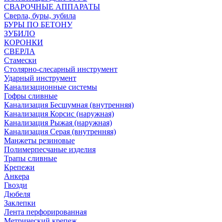
СВАРОЧНЫЕ АППАРАТЫ
Сверла, буры, зубила
БУРЫ ПО БЕТОНУ
ЗУБИЛО
КОРОНКИ
СВЕРЛА
Стамески
Столярно-слесарный инструмент
Ударный инструмент
Канализационные системы
Гофры сливные
Канализация Бесшумная (внутренняя)
Канализация Корсис (наружная)
Канализация Рыжая (наружная)
Канализация Серая (внутренняя)
Манжеты резиновые
Полимерпесчаные изделия
Трапы сливные
Крепежи
Анкера
Гвозди
Дюбеля
Заклепки
Лента перфорированная
Метрический крепеж