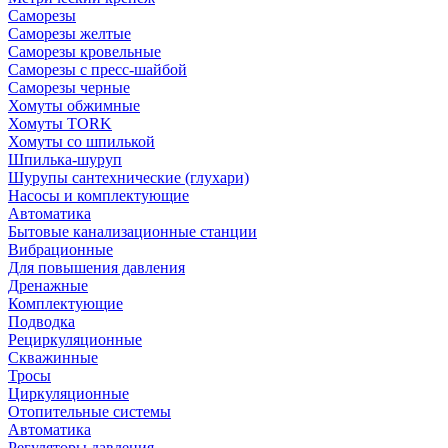
Саморезы
Саморезы желтые
Саморезы кровельные
Саморезы с пресс-шайбой
Саморезы черные
Хомуты обжимные
Хомуты TORK
Хомуты со шпилькой
Шпилька-шуруп
Шурупы сантехнические (глухари)
Насосы и комплектующие
Автоматика
Бытовые канализационные станции
Вибрационные
Для повышения давления
Дренажные
Комплектующие
Подводка
Рециркуляционные
Скважинные
Тросы
Циркуляционные
Отопительные системы
Автоматика
Регуляторы давления