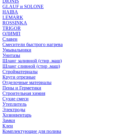
DIONIS
GLAUF и SOLONE
HAIBA
LEMARK
ROSSINKA
TRIGOR
ОЛИМП
Славен
Смесители быстрого нагрева
Умывальники
Унитазы
Шланг заливной (стир .маш)
Шланг сливной (стир .маш)
Стройматериалы
Круги отрезные
Отделочные материалы
Пены и Герметики
Строительная химия
Сухие смеси
Утеплитель
Электроды
Хозинвентарь
Замки
Клеи
Комплектующие для полива