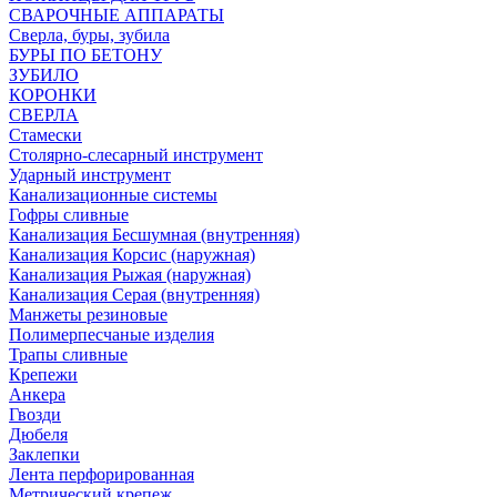
СВАРОЧНЫЕ АППАРАТЫ
Сверла, буры, зубила
БУРЫ ПО БЕТОНУ
ЗУБИЛО
КОРОНКИ
СВЕРЛА
Стамески
Столярно-слесарный инструмент
Ударный инструмент
Канализационные системы
Гофры сливные
Канализация Бесшумная (внутренняя)
Канализация Корсис (наружная)
Канализация Рыжая (наружная)
Канализация Серая (внутренняя)
Манжеты резиновые
Полимерпесчаные изделия
Трапы сливные
Крепежи
Анкера
Гвозди
Дюбеля
Заклепки
Лента перфорированная
Метрический крепеж