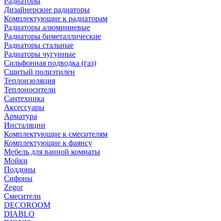
Радиаторы
Дизайнерские радиаторы
Комплектующие к радиаторам
Радиаторы алюминиевые
Радиаторы биметаллические
Радиаторы стальные
Радиаторы чугунные
Сильфонная подводка (газ)
Сшитый полиэтилен
Теплоизоляция
Теплоносители
Сантехника
Аксессуары
Арматура
Инсталяции
Комплектующие к смесителям
Комплектующие к фаянсу
Мебель для ванной комнаты
Мойки
Поддоны
Сифоны
Zegor
Смесители
DECOROOM
DIABLO