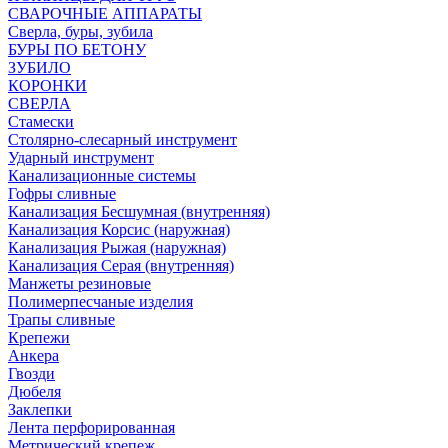
СВАРОЧНЫЕ АППАРАТЫ
Сверла, буры, зубила
БУРЫ ПО БЕТОНУ
ЗУБИЛО
КОРОНКИ
СВЕРЛА
Стамески
Столярно-слесарный инструмент
Ударный инструмент
Канализационные системы
Гофры сливные
Канализация Бесшумная (внутренняя)
Канализация Корсис (наружная)
Канализация Рыжая (наружная)
Канализация Серая (внутренняя)
Манжеты резиновые
Полимерпесчаные изделия
Трапы сливные
Крепежи
Анкера
Гвозди
Дюбеля
Заклепки
Лента перфорированная
Метрический крепеж