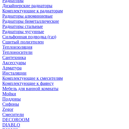
Радиаторы
Дизайнерские радиаторы
Комплектующие к радиаторам
Радиаторы алюминиевые
Радиаторы биметаллические
Радиаторы стальные
Радиаторы чугунные
Сильфонная подводка (газ)
Сшитый полиэтилен
Теплоизоляция
Теплоносители
Сантехника
Аксессуары
Арматура
Инсталяции
Комплектующие к смесителям
Комплектующие к фаянсу
Мебель для ванной комнаты
Мойки
Поддоны
Сифоны
Zegor
Смесители
DECOROOM
DIABLO