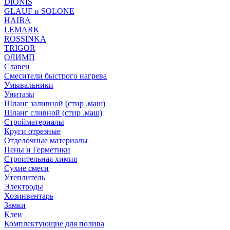
DIONIS
GLAUF и SOLONE
HAIBA
LEMARK
ROSSINKA
TRIGOR
ОЛИМП
Славен
Смесители быстрого нагрева
Умывальники
Унитазы
Шланг заливной (стир .маш)
Шланг сливной (стир .маш)
Стройматериалы
Круги отрезные
Отделочные материалы
Пены и Герметики
Строительная химия
Сухие смеси
Утеплитель
Электроды
Хозинвентарь
Замки
Клеи
Комплектующие для полива