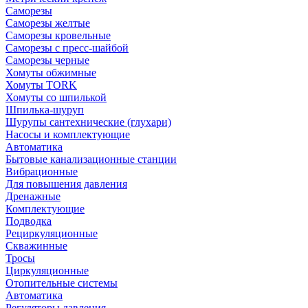
Саморезы
Саморезы желтые
Саморезы кровельные
Саморезы с пресс-шайбой
Саморезы черные
Хомуты обжимные
Хомуты TORK
Хомуты со шпилькой
Шпилька-шуруп
Шурупы сантехнические (глухари)
Насосы и комплектующие
Автоматика
Бытовые канализационные станции
Вибрационные
Для повышения давления
Дренажные
Комплектующие
Подводка
Рециркуляционные
Скважинные
Тросы
Циркуляционные
Отопительные системы
Автоматика
Регуляторы давления