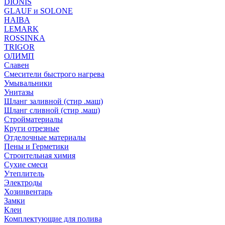
DIONIS
GLAUF и SOLONE
HAIBA
LEMARK
ROSSINKA
TRIGOR
ОЛИМП
Славен
Смесители быстрого нагрева
Умывальники
Унитазы
Шланг заливной (стир .маш)
Шланг сливной (стир .маш)
Стройматериалы
Круги отрезные
Отделочные материалы
Пены и Герметики
Строительная химия
Сухие смеси
Утеплитель
Электроды
Хозинвентарь
Замки
Клеи
Комплектующие для полива