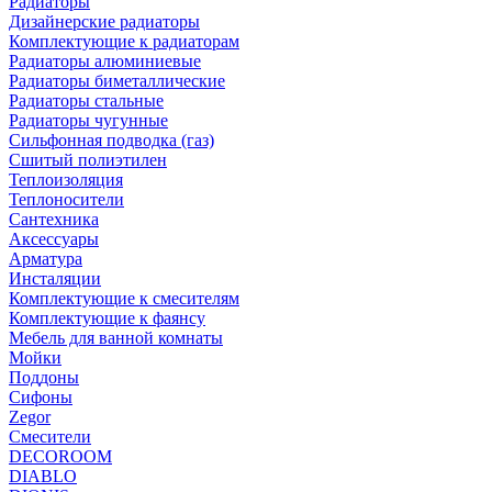
Радиаторы
Дизайнерские радиаторы
Комплектующие к радиаторам
Радиаторы алюминиевые
Радиаторы биметаллические
Радиаторы стальные
Радиаторы чугунные
Сильфонная подводка (газ)
Сшитый полиэтилен
Теплоизоляция
Теплоносители
Сантехника
Аксессуары
Арматура
Инсталяции
Комплектующие к смесителям
Комплектующие к фаянсу
Мебель для ванной комнаты
Мойки
Поддоны
Сифоны
Zegor
Смесители
DECOROOM
DIABLO