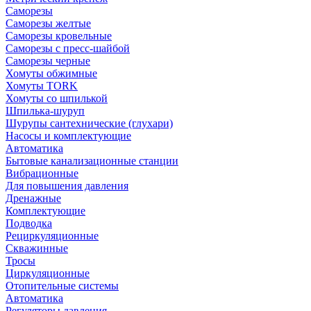
Саморезы
Саморезы желтые
Саморезы кровельные
Саморезы с пресс-шайбой
Саморезы черные
Хомуты обжимные
Хомуты TORK
Хомуты со шпилькой
Шпилька-шуруп
Шурупы сантехнические (глухари)
Насосы и комплектующие
Автоматика
Бытовые канализационные станции
Вибрационные
Для повышения давления
Дренажные
Комплектующие
Подводка
Рециркуляционные
Скважинные
Тросы
Циркуляционные
Отопительные системы
Автоматика
Регуляторы давления