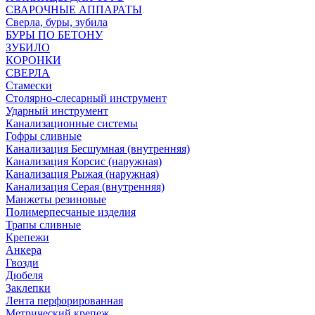
СВАРОЧНЫЕ АППАРАТЫ
Сверла, буры, зубила
БУРЫ ПО БЕТОНУ
ЗУБИЛО
КОРОНКИ
СВЕРЛА
Стамески
Столярно-слесарный инструмент
Ударный инструмент
Канализационные системы
Гофры сливные
Канализация Бесшумная (внутренняя)
Канализация Корсис (наружная)
Канализация Рыжая (наружная)
Канализация Серая (внутренняя)
Манжеты резиновые
Полимерпесчаные изделия
Трапы сливные
Крепежи
Анкера
Гвозди
Дюбеля
Заклепки
Лента перфорированная
Метрический крепеж