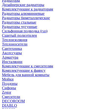
Радиаторы
Дизайнерские радиаторы
Комплектующие к радиаторам
Радиаторы алюминиевые
Радиаторы биметаллические
Радиаторы стальные
Радиаторы чугунные
Сильфонная подводка (газ)
Сшитый полиэтилен
Теплоизоляция
Теплоносители
Сантехника
Аксессуары
Арматура
Инсталяции
Комплектующие к смесителям
Комплектующие к фаянсу
Мебель для ванной комнаты
Мойки
Поддоны
Сифоны
Zegor
Смесители
DECOROOM
DIABLO