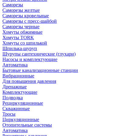
Саморезы
Саморезы желтые
Саморезы кровельные
Саморезы с пресс-шайбой
Саморезы черные
Хомуты обжимные
Хомуты TORK
Хомуты со шпилькой
Шпилька-шуруп
Шурупы сантехнические (глухари)
Насосы и комплектующие
Автоматика
Бытовые канализационные станции
Вибрационные
Для повышения давления
Дренажные
Комплектующие
Подводка
Рециркуляционные
Скважинные
Тросы
Циркуляционные
Отопительные системы
Автоматика
Регуляторы давления