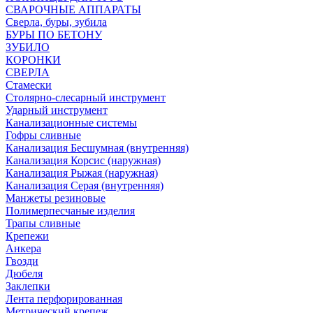
СВАРОЧНЫЕ АППАРАТЫ
Сверла, буры, зубила
БУРЫ ПО БЕТОНУ
ЗУБИЛО
КОРОНКИ
СВЕРЛА
Стамески
Столярно-слесарный инструмент
Ударный инструмент
Канализационные системы
Гофры сливные
Канализация Бесшумная (внутренняя)
Канализация Корсис (наружная)
Канализация Рыжая (наружная)
Канализация Серая (внутренняя)
Манжеты резиновые
Полимерпесчаные изделия
Трапы сливные
Крепежи
Анкера
Гвозди
Дюбеля
Заклепки
Лента перфорированная
Метрический крепеж