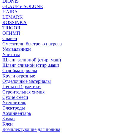
DIONIS
GLAUF и SOLONE
HAIBA
LEMARK
ROSSINKA
TRIGOR
ОЛИМП
Славен
Смесители быстрого нагрева
Умывальники
Унитазы
Шланг заливной (стир .маш)
Шланг сливной (стир .маш)
Стройматериалы
Круги отрезные
Отделочные материалы
Пены и Герметики
Строительная химия
Сухие смеси
Утеплитель
Электроды
Хозинвентарь
Замки
Клеи
Комплектующие для полива