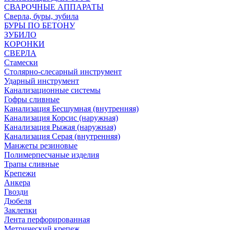
СВАРОЧНЫЕ АППАРАТЫ
Сверла, буры, зубила
БУРЫ ПО БЕТОНУ
ЗУБИЛО
КОРОНКИ
СВЕРЛА
Стамески
Столярно-слесарный инструмент
Ударный инструмент
Канализационные системы
Гофры сливные
Канализация Бесшумная (внутренняя)
Канализация Корсис (наружная)
Канализация Рыжая (наружная)
Канализация Серая (внутренняя)
Манжеты резиновые
Полимерпесчаные изделия
Трапы сливные
Крепежи
Анкера
Гвозди
Дюбеля
Заклепки
Лента перфорированная
Метрический крепеж