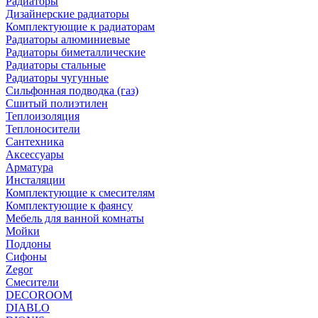
Радиаторы
Дизайнерские радиаторы
Комплектующие к радиаторам
Радиаторы алюминиевые
Радиаторы биметаллические
Радиаторы стальные
Радиаторы чугунные
Сильфонная подводка (газ)
Сшитый полиэтилен
Теплоизоляция
Теплоносители
Сантехника
Аксессуары
Арматура
Инсталяции
Комплектующие к смесителям
Комплектующие к фаянсу
Мебель для ванной комнаты
Мойки
Поддоны
Сифоны
Zegor
Смесители
DECOROOM
DIABLO