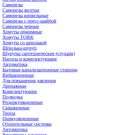
Саморезы
Саморезы желтые
Саморезы кровельные
Саморезы с пресс-шайбой
Саморезы черные
Хомуты обжимные
Хомуты TORK
Хомуты со шпилькой
Шпилька-шуруп
Шурупы сантехнические (глухари)
Насосы и комплектующие
Автоматика
Бытовые канализационные станции
Вибрационные
Для повышения давления
Дренажные
Комплектующие
Подводка
Рециркуляционные
Скважинные
Тросы
Циркуляционные
Отопительные системы
Автоматика
Регуляторы давления