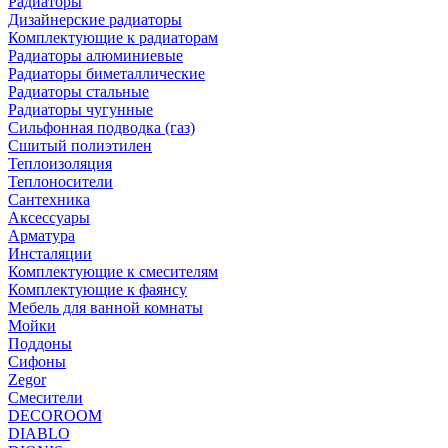
Радиаторы
Дизайнерские радиаторы
Комплектующие к радиаторам
Радиаторы алюминиевые
Радиаторы биметаллические
Радиаторы стальные
Радиаторы чугунные
Сильфонная подводка (газ)
Сшитый полиэтилен
Теплоизоляция
Теплоносители
Сантехника
Аксессуары
Арматура
Инсталяции
Комплектующие к смесителям
Комплектующие к фаянсу
Мебель для ванной комнаты
Мойки
Поддоны
Сифоны
Zegor
Смесители
DECOROOM
DIABLO