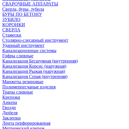
СВАРОЧНЫЕ АППАРАТЫ
Сверла, буры, зубила
БУРЫ ПО БЕТОНУ
ЗУБИЛО
КОРОНКИ
СВЕРЛА
Стамески
Столярно-слесарный инструмент
Ударный инструмент
Канализационные системы
Гофры сливные
Канализация Бесшумная (внутренняя)
Канализация Корсис (наружная)
Канализация Рыжая (наружная)
Канализация Серая (внутренняя)
Манжеты резиновые
Полимерпесчаные изделия
Трапы сливные
Крепежи
Анкера
Гвозди
Дюбеля
Заклепки
Лента перфорированная
Метрический крепеж