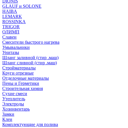
DIONIS
GLAUF и SOLONE
HAIBA
LEMARK
ROSSINKA
TRIGOR
ОЛИМП
Славен
Смесители быстрого нагрева
Умывальники
Унитазы
Шланг заливной (стир .маш)
Шланг сливной (стир .маш)
Стройматериалы
Круги отрезные
Отделочные материалы
Пены и Герметики
Строительная химия
Сухие смеси
Утеплитель
Электроды
Хозинвентарь
Замки
Клеи
Комплектующие для полива