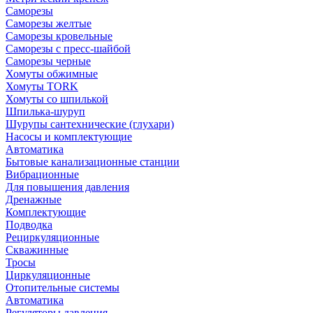
Саморезы
Саморезы желтые
Саморезы кровельные
Саморезы с пресс-шайбой
Саморезы черные
Хомуты обжимные
Хомуты TORK
Хомуты со шпилькой
Шпилька-шуруп
Шурупы сантехнические (глухари)
Насосы и комплектующие
Автоматика
Бытовые канализационные станции
Вибрационные
Для повышения давления
Дренажные
Комплектующие
Подводка
Рециркуляционные
Скважинные
Тросы
Циркуляционные
Отопительные системы
Автоматика
Регуляторы давления