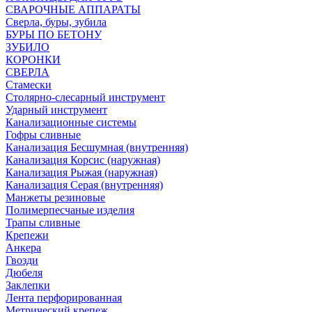
СВАРОЧНЫЕ АППАРАТЫ
Сверла, буры, зубила
БУРЫ ПО БЕТОНУ
ЗУБИЛО
КОРОНКИ
СВЕРЛА
Стамески
Столярно-слесарный инструмент
Ударный инструмент
Канализационные системы
Гофры сливные
Канализация Бесшумная (внутренняя)
Канализация Корсис (наружная)
Канализация Рыжая (наружная)
Канализация Серая (внутренняя)
Манжеты резиновые
Полимерпесчаные изделия
Трапы сливные
Крепежи
Анкера
Гвозди
Дюбеля
Заклепки
Лента перфорированная
Метрический крепеж