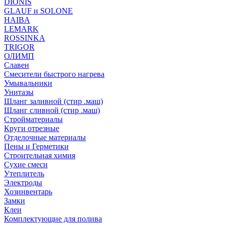
DIONIS
GLAUF и SOLONE
HAIBA
LEMARK
ROSSINKA
TRIGOR
ОЛИМП
Славен
Смесители быстрого нагрева
Умывальники
Унитазы
Шланг заливной (стир .маш)
Шланг сливной (стир .маш)
Стройматериалы
Круги отрезные
Отделочные материалы
Пены и Герметики
Строительная химия
Сухие смеси
Утеплитель
Электроды
Хозинвентарь
Замки
Клеи
Комплектующие для полива