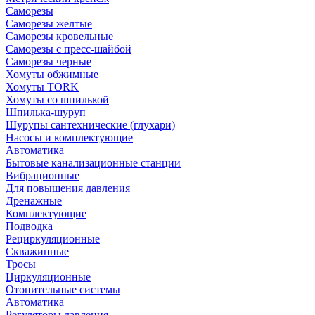
Саморезы
Саморезы желтые
Саморезы кровельные
Саморезы с пресс-шайбой
Саморезы черные
Хомуты обжимные
Хомуты TORK
Хомуты со шпилькой
Шпилька-шуруп
Шурупы сантехнические (глухари)
Насосы и комплектующие
Автоматика
Бытовые канализационные станции
Вибрационные
Для повышения давления
Дренажные
Комплектующие
Подводка
Рециркуляционные
Скважинные
Тросы
Циркуляционные
Отопительные системы
Автоматика
Регуляторы давления