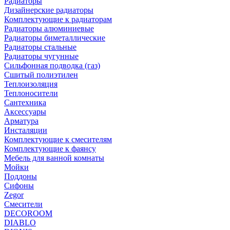
Радиаторы
Дизайнерские радиаторы
Комплектующие к радиаторам
Радиаторы алюминиевые
Радиаторы биметаллические
Радиаторы стальные
Радиаторы чугунные
Сильфонная подводка (газ)
Сшитый полиэтилен
Теплоизоляция
Теплоносители
Сантехника
Аксессуары
Арматура
Инсталяции
Комплектующие к смесителям
Комплектующие к фаянсу
Мебель для ванной комнаты
Мойки
Поддоны
Сифоны
Zegor
Смесители
DECOROOM
DIABLO